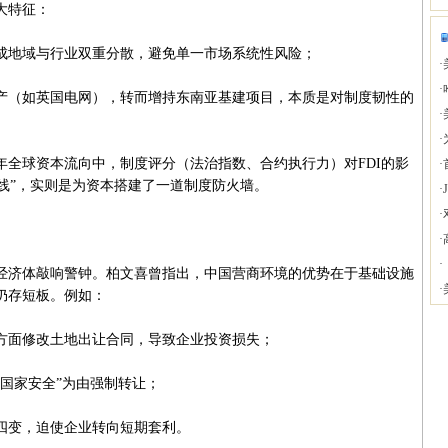
大特征：
地域与行业双重分散，避免单一市场系统性风险；
·
·
（如英国电网），转而增持东南亚基建项目，本质是对制度韧性的
·
·
年全球资本流向中，制度评分（法治指数、合约执行力）对FDI的影
·
红线”，实则是为资本搭建了一道制度防火墙。
·
·
·
·
济体敲响警钟。柏文喜曾指出，中国营商环境的优势在于基础设施
·
仍存短板。例如：
面修改土地出让合同，导致企业投资损失；
国家安全”为由强制转让；
变，迫使企业转向短期套利。