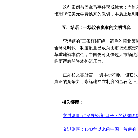
这些案例与巴拿马事件形成镜像：当制度
钜用18亿美元学费换来的教训，本质上是对
五、结语：一场没有赢家的文明博弈
李泽钜的“三条红线”绝非简单的商业策略
全球化时代，制度质量已成为比市场规模更
革重建资本信任，中国仍可凭借超大市场优
临更严峻的资本外流压力。
正如柏文喜所言：“资本永不眠，但它只会
真正的竞争力，永远建立在制度的基石之上
相关链接：
文过则喜：“发展经济”口号下的认知陷
文过则喜：1840年以来的中国：普遍的“