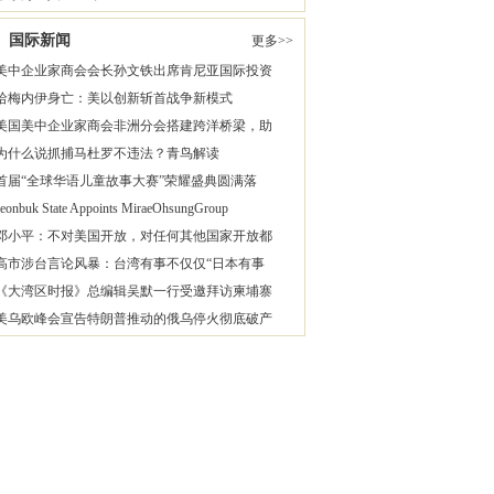
国际新闻
更多>>
美中企业家商会会长孙文铁出席肯尼亚国际投资
哈梅内伊身亡：美以创新斩首战争新模式
美国美中企业家商会非洲分会搭建跨洋桥梁，助
为什么说抓捕马杜罗不违法？青鸟解读
首届“全球华语儿童故事大赛”荣耀盛典圆满落
Jeonbuk State Appoints MiraeOhsungGroup
邓小平：不对美国开放，对任何其他国家开放都
高市涉台言论风暴：台湾有事不仅仅“日本有事
《大湾区时报》总编辑吴默一行受邀拜访柬埔寨
美乌欧峰会宣告特朗普推动的俄乌停火彻底破产