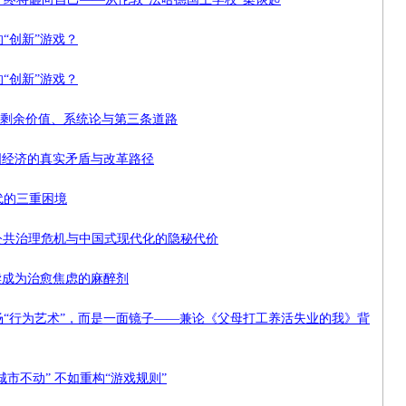
“创新”游戏？
“创新”游戏？
再论剩余价值、系统论与第三条道路
国经济的真实矛盾与改革路径
代的三重困境
的公共治理危机与中国式现代化的隐秘代价
读成为治愈焦虑的麻醉剂
“行为艺术”，而是一面镜子——兼论《父母打工养活失业的我》背
市不动” 不如重构“游戏规则”