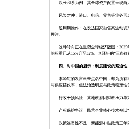
以长和系为例，其全球资产配置呈现两
风险对冲：港口、电信、零售等业务形成
逆周期操作：在发达国家抛售高波动资产
押注。
这种转向正在重塑全球经济版图：2025
响权重已从15%升至32%。李泽钜的“三条
四、对中国的启示：制度建设的紧迫性
李泽钜的发言虽未点名中国，却为所有经
与供应链效率，但法治透明度与政策稳定性
行政干预风险：某地政府因财政压力单方
产权保护争议：民营企业核心技术被以“
政策连贯性不足：新能源补贴政策三年四