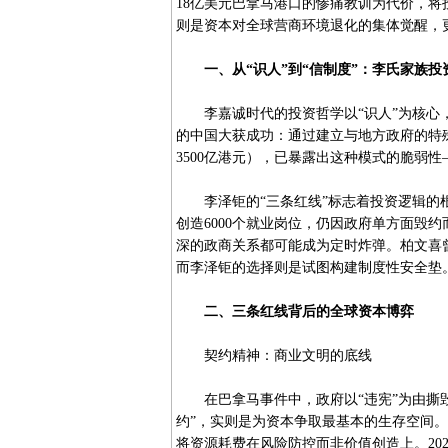
18亿美元巴拿马港口的惨痛教训为代价，将
则是资本对全球营商环境退化的集体觉醒，
一、从“识人”到“信制度”：李氏家族
李嘉诚时代的投资哲学以“识人”为核心，
的中国大获成功：通过建立与地方政府的特殊
3500亿港元），已暴露出这种模式的脆弱
李泽钜的“三条红线”标志着投资逻辑的根
创造6000个就业岗位，仍因政府单方面毁
深的政商关系都可能成为定时炸弹。柏文喜
而李泽钜的选择则是试图构建制度性安全垫
二、三条红线背后的全球资本博弈
契约精神：商业文明的底线
在巴拿马事件中，政府以“违宪”为由撕毁
约”，实则是为资本争取最基本的生存空间
将资源耗费在风险防控而非价值创造上。202