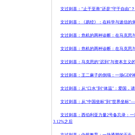
文过则喜：“止于至善”还是“守于自由
文过则喜：《易经》：在科学与迷信的
文过则喜：危机的两种诊断：在马克思
文过则喜：危机的两种诊断：在马克思
文过则喜：马克思的“迟到”与资本主义
文过则喜：王二麻子的倒塌：一场GDP
文过则喜：从“口水”到“体温”：爱国，
文过则喜：从“中国坐标”到“世界坐标
文过则喜：西伯利亚力量2号备忘录：一
3.12%之后
文过则喜：仇恨教育：一块烫脚的石头，