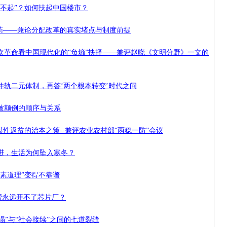
不起”？如何扶起中国楼市？
毒药——兼论分配改革的真实堵点与制度前提
次革命看中国现代化的“负熵”抉择——兼评赵晓《文明分野》一文的
轨二元体制，再答‘两个根本转变’时代之问
被颠倒的顺序与关系
模性返贫的治本之策--兼评农业农村部“两稳一防”会议
进，生活为何坠入寒冬？
素道理”变得不靠谱
帮永远开不了芯片厂？
塌”与“社会接续”之间的七道裂缝