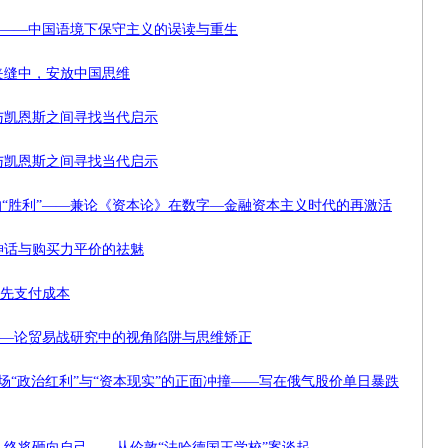
”？——中国语境下保守主义的误读与重生
夹缝中，安放中国思维
与凯恩斯之间寻找当代启示
与凯恩斯之间寻找当代启示
的“胜利”——兼论《资本论》在数字—金融资本主义时代的再激活
神话与购买力平价的祛魅
请先支付成本
”——论贸易战研究中的视角陷阱与思维矫正
场“政治红利”与“资本现实”的正面冲撞——写在俄气股价单日暴跌
终将砸向自己——从伦敦“法哈德国王学校”案谈起