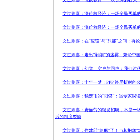
文过则喜：涨价救经济：一场全民买单的
文过则喜：涨价救经济：一场全民买单的
文过则喜：在“应该”与“只能”之间：
文过则喜：走出“剥削”的迷雾：兼论中
文过则喜：幻觉、空户与回声：我们时
文过则喜：十年一梦：PPP 终局折射
文过则喜：稳定币的“阳谋”：当专家误
文过则喜：麦当劳的银发招聘，不是一场
后的制度裂痕
文过则喜：住建部“急疯”了！与其抱怨“城