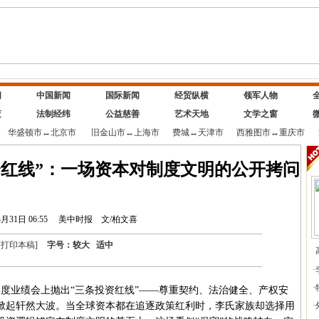
闻
中国新闻
国际新闻
经贸纵横
领军人物
查
法制经纬
公益慈善
艺术天地
文学之窗
华盛顿市
↔
北京市
旧金山市
↔
上海市
费城
↔
天津市
西雅图市
↔
重庆市
资红线”：一场资本对制度文明的公开拷问
月31日 06:55
美中时报
文/柏文喜
[
打印本稿
]
字号：
较大
适中
·
·
年度业绩会上抛出“三条投资红线”——尊重契约、法治健全、产权安
掀起轩然大波。当全球资本都在追逐政策红利时，李氏家族却选择用
·