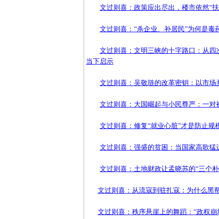
文过则喜：政策应出尽出，楼市依然“扶
文过则喜：“杀企业、补居民”为何是
文过则喜：文明三峡的十字路口：从四
当下启示
文过则喜：吴敬琏的改革密钥：以市场并
文过则喜：大国崛起与小民尊严：一对
文过则喜：修复“就业心脏”才是防止规
文过则喜：强盛的贫困：当国家高歌猛
文过则喜：土地财政让孟晓苏的“三个朴
文过则喜：从流寇到驻扎寇：为什么黑
文过则喜：秩序悬崖上的舞蹈：“政权崩