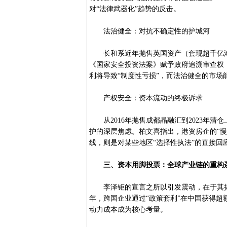
对“法律武器化”趋势的反击。
法治健全：对抗不确定性的护城河
长和系近年抛售英国资产（套现超千亿港
《国家安全投资法案》赋予政府追溯审查权
利将导致“制度性亏损”，而法治健全的市
产权安全：资本流动的终极诉求
从2016年抛售成都晶融汇到2023年清
护的深层焦虑。柏文喜指出，港资房企的“
线，则是对某些地区“选择性执法”的直接回
三、资本用脚投票：全球产业链的重构
李泽钜的宣言之所以引发震动，在于其揭示
年，跨国企业通过“政策套利”在中国获得
动力成本成为核心考量。