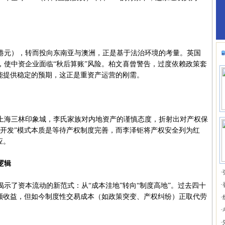
元），转而投向东南亚与澳洲，正是基于法治环境的考量。英国
，使中资企业面临“秋后算账”风险。柏文喜曾警告，过度依赖政策套
场能提供稳定的预期，这正是重资产运营的刚需。
仓上海三林印象城，李氏家族对内地资产的谨慎态度，折射出对产权保
慢开发”模式本质是等待产权制度完善，而李泽钜将产权安全列为红
应。
逻辑
·
·
了资本流动的新范式：从“成本洼地”转向“制度高地”。过去四十
超额收益，但如今制度性交易成本（如政策突变、产权纠纷）正取代劳
·
·
·