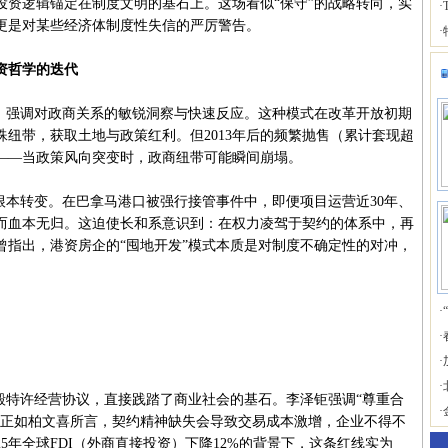
投资逻辑锚定在制度文明的基石上。这场看似“保守”的战略转向，实
·
更是对某些经济体制度性失信的严厉警告。
·
投资哲学的迭代
强调对政商关系的敏锐洞察与快速反应。这种模式在改革开放初期
纽带，获取土地与政策红利。但2013年后的频繁抛售（累计套现超
性——当政策风向突变时，政商纽带可能瞬间崩塌。
本转变。在巴拿马港口被强行接管事件中，即便项目运营近30年、
约而血本无归。这迫使长和系意识到：在权力凌驾于契约的体系中，再
曾指出，港资房企的“囤地开发”模式本质是对制度不确定性的对冲，
。
·
·
·
·
特许经营协议，直接践踏了商业社会的基石。李泽钜强调“尊重合
·
。正如柏文喜所言，契约精神缺失会导致交易成本激增，企业不得不
5年全球FDI（外商直接投资）下降12%的背景下，这条红线实为