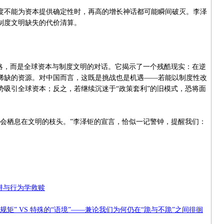
不能为资本提供确定性时，再高的增长神话都可能瞬间破灭。李泽
制度文明缺失的代价清算。
，而是全球资本与制度文明的对话。它揭示了一个残酷现实：在逆
稀缺的资源。对中国而言，这既是挑战也是机遇——若能以制度性改
势吸引全球资本；反之，若继续沉迷于“政策套利”的旧模式，恐将面
栖息在文明的枝头。”李泽钜的宣言，恰似一记警钟，提醒我们：
。
阱与行为学救赎
规矩” VS 特殊的“语境”——兼论我们为何仍在“跪与不跪”之间徘徊