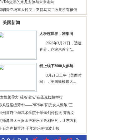
TikTok交易的来龙去脉与未来走向
特朗普立场重大转变：支持乌克兰收复所有被俄
美国新闻
太极连世界，雅集润
2026年3月21日，适逢
春分，亦迎来首个“...
线上线下3000人参与
3月21日上午（美西时
间），美国规模最大...
“女性领导力·硅谷论坛”在圣克拉拉举行
春风送暖绽芳华——2026年“阳光女人致敬“三
加州首府中华武术学院十年铸剑传薪火 齐鲁文
北师港浸大玉振金声雅乐团亮相纽约，让东方礼
金石之声越重洋 千年雅乐响彻波士顿