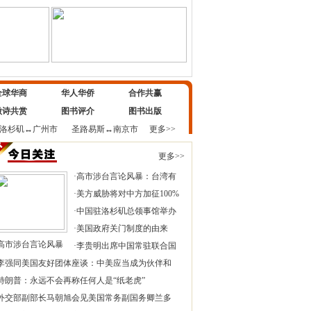
全球华商
华人华侨
合作共赢
微诗共赏
图书评介
图书出版
洛杉矶
↔
广州市
圣路易斯
↔
南京市
更多>>
更多>>
·
高市涉台言论风暴：台湾有
·
美方威胁将对中方加征100%
·
中国驻洛杉矶总领事馆举办
·
美国政府关门制度的由来
高市涉台言论风暴
·
李贵明出席中国常驻联合国
李强同美国友好团体座谈：中美应当成为伙伴和
特朗普：永远不会再称任何人是“纸老虎”
外交部副部长马朝旭会见美国常务副国务卿兰多