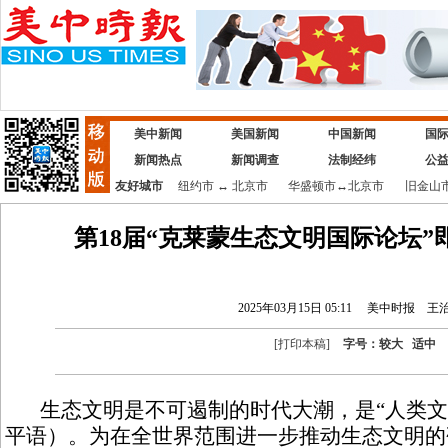
美中新闻
美国新闻
中国新闻
国
新闻热点
新闻调查
法制经纬
公
友好城市
纽约市
↔
北京市
华盛顿市
↔
北京市
旧金山
第18届“克莱蒙生态文明国际论坛
2025年03月15日 05:11
美中时报
王
[
打印本稿
]
字号：
较大
适中
生态文明是不可遏制的时代大潮，是“人类文
平语）。为在全世界范围进一步推动生态文明的