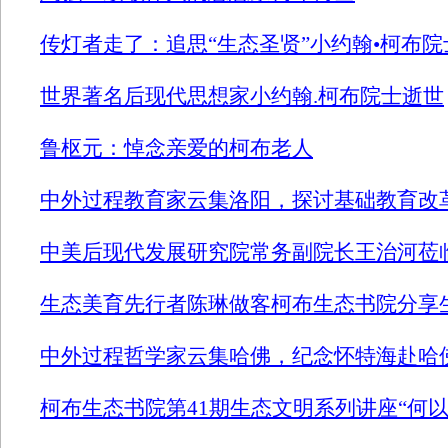
传灯者走了：追思“生态圣贤”小约翰•柯布院
世界著名后现代思想家小约翰.柯布院士逝世
鲁枢元：悼念亲爱的柯布老人
中外过程教育家云集洛阳，探讨基础教育改
中美后现代发展研究院常务副院长王治河莅
生态美育先行者陈琳做客柯布生态书院分享
中外过程哲学家云集哈佛，纪念怀特海赴哈
柯布生态书院第41期生态文明系列讲座“何