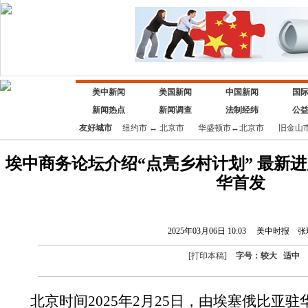
美中新闻
美国新闻
中国新闻
国
新闻热点
新闻调查
法制经纬
公
友好城市
纽约市
↔
北京市
华盛顿市
↔
北京市
旧金山
埃中商务论坛介绍“点亮乡村计划” 最新
华首发
2025年03月06日 10:03
美中时报
张
[
打印本稿
]
字号：
较大
适中
北京时间2025年2月25日，由埃塞俄比亚驻