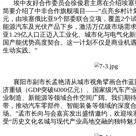
埃中友好合作委员会徐俊君主席在介绍埃塞
简要介绍了中非合作旗舰项目——“点亮乡村计划
元，由埃塞俄比亚9个部委联合立项，覆盖2个
能源汽车及光伏产品下乡，激活万亿级市场需求
亚1.29亿人口正迈入工业化、城市化与电气化
国产能优势高度契合。这一计划不仅是商业机
生动实践。”
襄阳市副市长孟艳清从城市视角擘画合作蓝图
济重镇（GDP突破6000亿元）、国家级汽车
业制造、新能源等领域合作空间广阔。我们期待
带，推动汽车零部件、智能装备等领域的深度
场。”孟市长向与会嘉宾发出盛情邀约，欢迎埃
受“历史文化名城与现代产业高地交融的独特魅