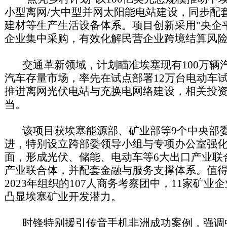
小型离网/大中型并网太阳能电站建设，同步配
建材等生产生活设备体系。项目创新采用"央企
企业集中采购，有效化解民营企业跨境结算风
交通革新领域，计划瞄准埃塞现有100万辆汽
汽车存量市场，率先在试点部署12万台电动车
推进离网光伏电站与充换电网络建设，相关投
当。
该项目获埃塞能源部、矿业部等9个中央部委
进，特别设立跨部委领导小组与专项办公室强
面，形成光伏、储能、电动车等6大出口产业联
产业联合体，并配套金融与服务支撑体系。值
2023年组织的107人商务考察团中，11家矿
凸显埃塞矿业开发潜力。
时锋特别援引传音手机非洲成功案例，强调