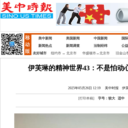
美中新闻
美国新闻
中国新闻
国
新闻热点
新闻调查
法制经纬
公
友好城市
纽约市
↔
北京市
华盛顿市
↔
北京市
旧金山
伊芙琳的精神世界43：不是怕动
2025年05月26日 12:19
美中时报
伊
[
打印本稿
]
字号：
较大
适中