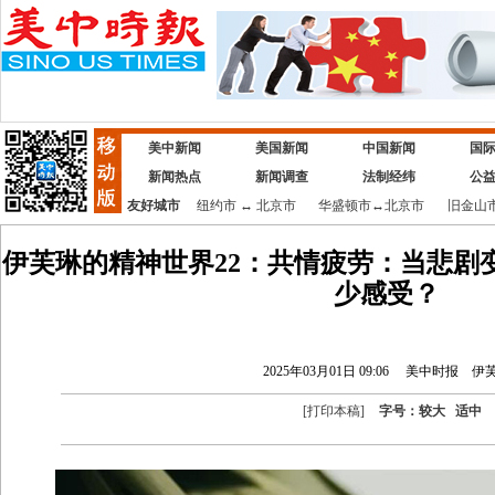
美中新闻
美国新闻
中国新闻
国
新闻热点
新闻调查
法制经纬
公
友好城市
纽约市
↔
北京市
华盛顿市
↔
北京市
旧金山
伊芙琳的精神世界22：共情疲劳：当悲剧
少感受？
2025年03月01日 09:06
美中时报
伊
[
打印本稿
]
字号：
较大
适中