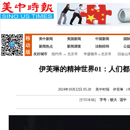
美中新闻
美国新闻
中国新闻
国
新闻热点
新闻调查
法制经纬
公
友好城市
纽约市
↔
北京市
华盛顿市
↔
北京市
旧金山
伊芙琳的精神世界01：人们
2024年10月22日 05:20
美中时报
伊芙琳 （
[
打印本稿
]
字号：
较大
适中