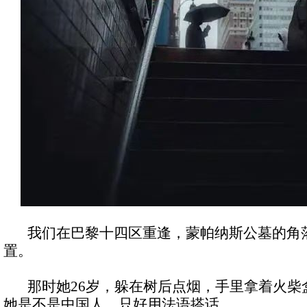
我们在巴黎十四区重逢，蒙帕纳斯公墓的角
置。
那时她26岁，躲在树后点烟，手里拿着火柴
她是不是中国人，只好用法语搭话。