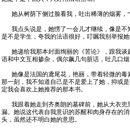
她从树荫下侧过脸看我，吐出稀薄的烟雾，“
我点头说是，她愣了一会儿才继续，像是不知
是不是学生，夸我的法语很好，叮嘱我别举报她
她递给我那本封面绚丽的《苦论》，跟我谈起
语和中文互相掺杂，偶尔飙几句脏话，吐几口烟
她像是法国的鸢尾花，艳丽，带着轻微的毒素
那一刻，我不知道自己是不是爱上了她，抑或是
定我会喜欢上她推荐的那本书。
我跟着她走到齐奥朗的墓碑前，她从大衣兜
漏。她说这代表自我意识的苏醒和肉身存在的消
头，虽然还不明白她的意思。