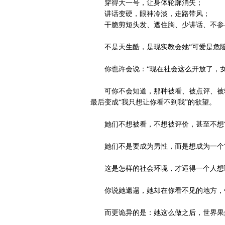
穿得大一号，让身体轮廓消失；
讲话变硬，眼神冷淡，走路带风；
干脆剪短头发、遮住胸、少讲话、不参
不是天生酷，是现实教会她“可爱是危险
你也许会说：“现在社会这么开放了，女
可你不会知道，那种被看、被点评、被轻
最后变成“我只想让你看不到我”的欲望。
她们不想被看，不想被评价，甚至不想“
她们不是要成为男性，而是想成为一个“
这是怎样的社会环境，才逼得一个人想取
你说她邋遢，她却在你看不见的地方，
而更诡异的是：她这么做之后，世界果然