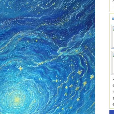
·
·
·
·
·
·
·