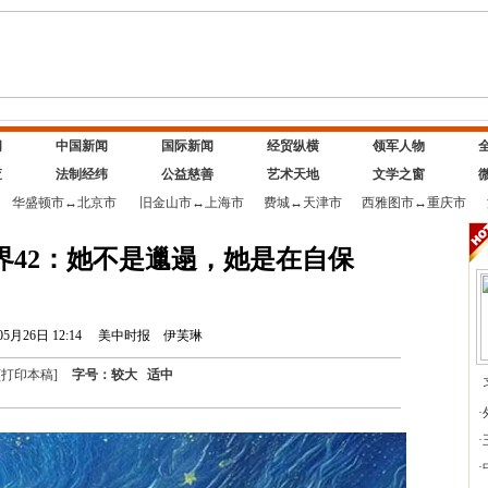
闻
中国新闻
国际新闻
经贸纵横
领军人物
查
法制经纬
公益慈善
艺术天地
文学之窗
华盛顿市
↔
北京市
旧金山市
↔
上海市
费城
↔
天津市
西雅图市
↔
重庆市
界42：她不是邋遢，她是在自保
05月26日 12:14
美中时报
伊芙琳
[
打印本稿
]
字号：
较大
适中
·
·
·