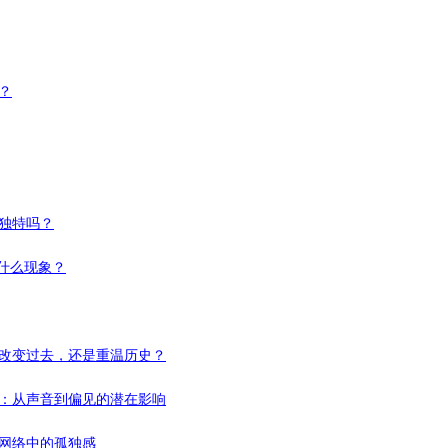
？
真独特吗？
种什么现象？
：改变过去，还是重温历史？
视：从声音到偏见的潜在影响
交网络中的孤独感