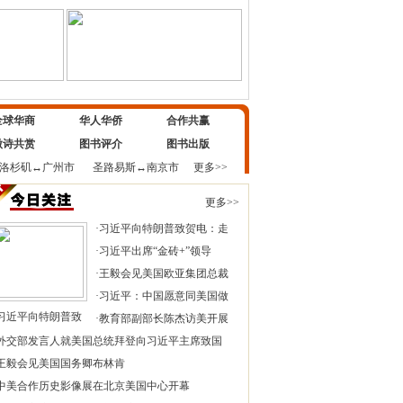
全球华商
华人华侨
合作共赢
微诗共赏
图书评介
图书出版
洛杉矶
↔
广州市
圣路易斯
↔
南京市
更多>>
更多>>
·
习近平向特朗普致贺电：走
·
习近平出席“金砖+”领导
·
王毅会见美国欧亚集团总裁
·
习近平：中国愿意同美国做
习近平向特朗普致
·
教育部副部长陈杰访美开展
外交部发言人就美国总统拜登向习近平主席致国
王毅会见美国国务卿布林肯
中美合作历史影像展在北京美国中心开幕