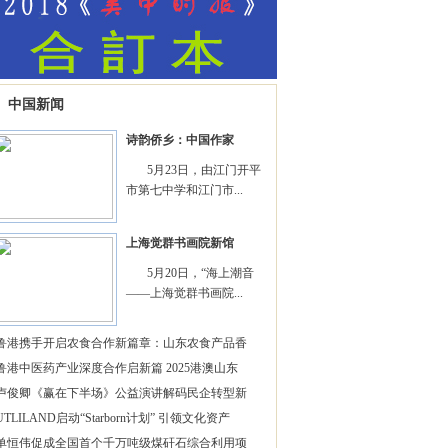
中国新闻
诗韵侨乡：中国作家
5月23日，由江门开平
市第七中学和江门市...
上海觉群书画院新馆
5月20日，“海上潮音
——上海觉群书画院...
鲁港携手开启农食合作新篇章：山东农食产品香
鲁港中医药产业深度合作启新篇 2025港澳山东
卢俊卿《赢在下半场》公益演讲解码民企转型新
UTLILAND启动“Starborn计划” 引领文化资产
单恒伟促成全国首个千万吨级煤矸石综合利用项