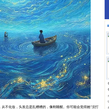
·
·
·
·
从不化妆，头发总是乱糟糟的，像刚睡醒。你可能会觉得她“没打
·