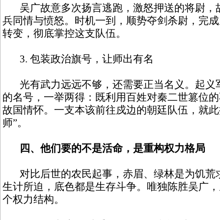
吴广故意多次扬言逃跑，激怒押送的将尉，故
兵同情与愤怒。时机一到，顺势夺剑杀尉，完成
转变，彻底掌控这支队伍。
3. 包装政治旗号，让师出有名
光有武力远远不够，还需要正当名义。起义军
的名号，一举两得：既利用百姓对秦二世篡位的
故国情怀。一支本该前往戍边的朝廷队伍，就此
师”。
四、他们要的不是活命，是重构权力格局
对比后世的农民起事，赤眉、绿林是为饥荒求
生计所迫，底色都是生存斗争。唯独陈胜吴广，
个权力结构。