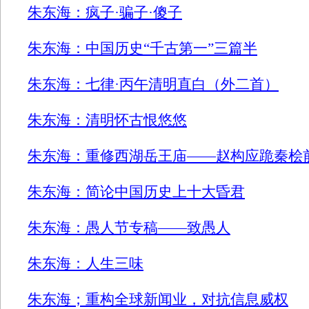
朱东海：疯子·骗子·傻子
朱东海：中国历史“千古第一”三篇半
朱东海：七律·丙午清明直白（外二首）
朱东海：清明怀古恨悠悠
朱东海：重修西湖岳王庙——赵构应跪秦桧
朱东海：简论中国历史上十大昏君
朱东海：愚人节专稿——致愚人
朱东海：人生三味
朱东海；重构全球新闻业，对抗信息威权