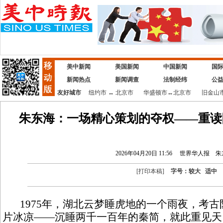
美中新闻
美国新闻
中国新闻
国
新闻热点
新闻调查
法制经纬
公
友好城市
纽约市
↔
北京市
华盛顿市
↔
北京市
旧金山
朱东海：一场精心策划的夺权——重读
2026年04月20日 11:56
世界华人报
朱
[
打印本稿
]
字号：
较大
适中
1975年，湖北云梦睡虎地的一个雨夜，考古
片冰凉——沉睡两千一百年的秦简，就此重见天