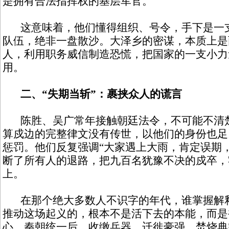
是拥有合法指挥权的基层军官。
这意味着，他们懂得组织、号令，手下是一支
队伍，绝非一盘散沙。大泽乡的密谋，本质上是
人，利用职务威信制造恐慌，把国家的一支小力
用。
二、“失期当斩”：裹挟众人的谎言
陈胜、吴广常年接触朝廷法令，不可能不清楚
算戍边的完整律文没有传世，以他们的身份也足
惩罚。他们反复强调“大家遇上大雨，肯定误期
断了所有人的退路，把九百名犹豫不决的戍卒，
上。
在那个绝大多数人不识字的年代，谁掌握解释
推动这场起义的，根本不是活下去的本能，而是
心。秦朝统一后，收缴兵器、迁徙豪强、焚烧典