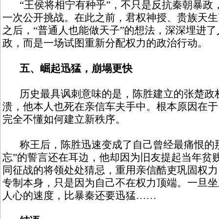
“王侯将相宁有种乎”，不只是反抗秦朝暴政
一次公开挑战。在此之前，君权神授、贵族天生
之后，“普通人也能做天子”的想法，深深埋进
政，而是一场试图重新分配权力的政治行动。
五、崛起迅猛，崩塌更快
历史最具讽刺意味的是，陈胜建立的张楚政权
溃，他本人也死在亲信车夫手中。根本原因在于
完全不懂如何建立新秩序。
称王后，陈胜迅速变成了自己曾经最痛恨的那
忘”的誓言还在耳边，他却因为旧友提起当年贫
同征战的将领处处猜忌，重用亲信酷吏巩固权力
专制本身，只是因为自己不在权力顶端。一旦坐
人心的速度，比暴秦还要迅猛……