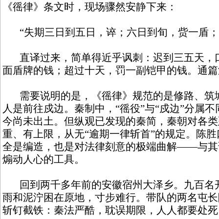
《徭律》条文时，现场骤然安静下来：
“失期三日到五日，谇；六日到旬，赀一盾；
直译过来，简单得近乎讽刺：迟到三五天，口
面盾牌的钱；超过十天，罚一副铠甲的钱。通篇
需要说明的是，《徭律》规范的是修路、筑城
人是前往戍边。秦制中，“徭役”与“戍边”分属
今尚未出土。但纵观已发现的秦简，秦朝对各类
重、有上限，从无“逾期一律斩首”的规定。陈胜
全是编造，也是对法律刻意的极端曲解——与其
煽动人心的工具。
回到两千多年前的安徽宿州大泽乡。九百名开
雨和泥泞困在原地，寸步难行。带队的两名屯长
斩钉截铁：秦法严酷，耽误期限，人人都要处死