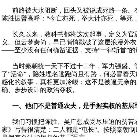
前路被大水阻断，回头又被说成死路一条。在
陈胜振臂高呼：“今亡亦死，举大计亦死，等死
长久以来，教科书都将这次起事，定义为官逼
义。但云梦秦简，早已悄悄戳破了这层浪漫外衣
——至少没有任何确凿证据，支持“一律斩首”的
当时秦朝统一天下不过十二年，军力强盛、
了“活命”，隐姓埋名逃跑尚且有路，何必冒着
感化的叙事，真相更加冷峻：这不是被逼无奈的
确、步步设计的政治夺权。
一、他们不是普通农夫，是手握实权的基层
我们习惯把陈胜、吴广想成受尽压迫的贫苦农
家》写得很清楚：二人都是“屯长”。按照秦朝