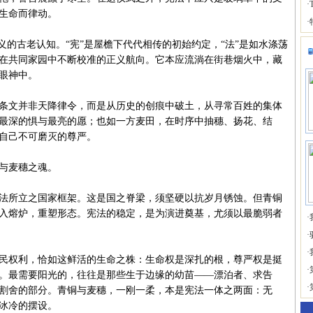
·
生命而律动。
·
的古老认知。“宪”是屋檐下代代相传的初始约定，“法”是如水涤荡
在共同家园中不断校准的正义航向。它本应流淌在街巷烟火中，藏
眼神中。
文并非天降律令，而是从历史的创痕中破土，从寻常百姓的集体
最深的惧与最亮的愿；也如一方麦田，在时序中抽穗、扬花、结
自己不可磨灭的尊严。
与麦穗之魂。
所立之国家框架。这是国之脊梁，须坚硬以抗岁月锈蚀。但青铜
入熔炉，重塑形态。宪法的稳定，是为演进奠基，尤须以最脆弱者
·
·
·
权利，恰如这鲜活的生命之株：生命权是深扎的根，尊严权是挺
·
。最需要阳光的，往往是那些生于边缘的幼苗——漂泊者、求告
·
割舍的部分。青铜与麦穗，一刚一柔，本是宪法一体之两面：无
冰冷的摆设。