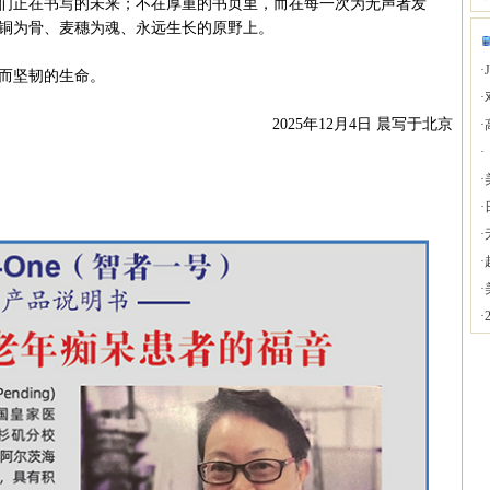
正在书写的未来；不在厚重的书页里，而在每一次为无声者发
铜为骨、麦穗为魂、永远生长的原野上。
·
而坚韧的生命。
·
2025年12月4日 晨写于北京
·
·
·
·
·
·
·
·