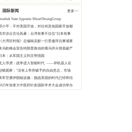
国际新闻
更多>>
Jeonbuk State Appoints MiraeOhsungGroup
邓小平：不对美国开放，对任何其他国家开放都
高市涉台言论风暴：台湾有事不仅仅“日本有事
《大湾区时报》总编辑吴默一行受邀拜访柬埔寨
美乌欧峰会宣告特朗普推动的俄乌停火彻底破产
日本：从军国主义到文明强国
无人俘虏：战争进入智能时代 ——评机器人在
赵晓观察：“没有上帝所赋予的自由意志，市场
美军空袭伊朗核设施：挑战美国的时代已经终结
2025年加拿大中医药针灸国际学术大会成功举办