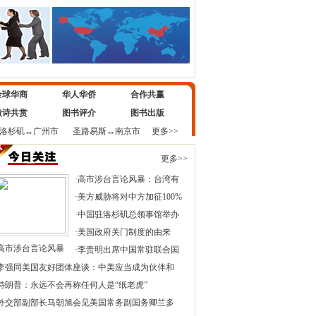
全球华商
华人华侨
合作共赢
微诗共赏
图书评介
图书出版
洛杉矶
↔
广州市
圣路易斯
↔
南京市
更多>>
更多>>
·
高市涉台言论风暴：台湾有
·
美方威胁将对中方加征100%
·
中国驻洛杉矶总领事馆举办
·
美国政府关门制度的由来
高市涉台言论风暴
·
李贵明出席中国常驻联合国
李强同美国友好团体座谈：中美应当成为伙伴和
特朗普：永远不会再称任何人是“纸老虎”
外交部副部长马朝旭会见美国常务副国务卿兰多