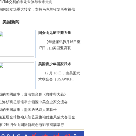
TikTok交易的来龙去脉与未来走向
特朗普立场重大转变：支持乌克兰收复所有被俄
美国新闻
国会山见证亚裔力量
【华盛顿讯]9月16日至
17日，由美国亚裔联...
美国青少年国家武术
12 月 18 日，由美国武
术联合会（USAWKF...
我的美國故事：參演舞台劇《咖啡與大蒜》
驻洛杉矶总领馆举办领区中美企业家交流会
我的美国故事：墨国遇见诗人陈联松
第五届全球旗袍人朗艺及旗袍优雅风范大赛旧金
第12届旧金山国际新概念电影节圆满举行