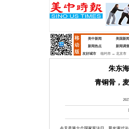
美中新闻
美国新
新闻热点
新闻调
友好城市
纽约市
↔
北京市
朱东
青铜骨，
202
今天是第六个国家宪法日。晨光漫过法袍