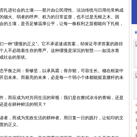
扎进社会的土壤——那片由公民理性、法治传统与日用伦常构成
的烟火、弱者的呼声、权力的日常监督，也不过是无根之木。因
会的土壤，是否足够温厚公平，让每一株权利之苗都能向下扎根，
一种“缓慢的正义”。它不承诺速成答案，却保证寻求答案的路径
个人不必跪着生存的尊严。这种缓慢是深沉的智慧——如流水凿
成社会的形状。
平衡之间：骨够坚，以承风霜；骨亦韧，可容生长。穗在框架中
开启未来。而最亮的未来，必是每一个弱小个体都能挺直腰杆的未
，而应成为对共同生活的审视：我们是在擦拭冰冷的青铜，还是
还是在耕种鲜活的明天？
·
·
者，而成为宪政生活的耕种者。用日复一日的践行，让铅印的文
·
度的正义。
·
·