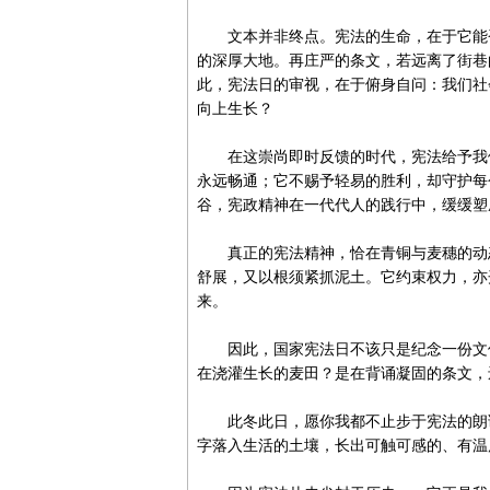
文本并非终点。宪法的生命，在于它能否
的深厚大地。再庄严的条文，若远离了街巷
此，宪法日的审视，在于俯身自问：我们社
向上生长？
在这崇尚即时反馈的时代，宪法给予我们
永远畅通；它不赐予轻易的胜利，却守护每
谷，宪政精神在一代代人的践行中，缓缓塑
真正的宪法精神，恰在青铜与麦穗的动态
舒展，又以根须紧抓泥土。它约束权力，亦
来。
因此，国家宪法日不该只是纪念一份文件
在浇灌生长的麦田？是在背诵凝固的条文，
此冬此日，愿你我都不止步于宪法的朗读
字落入生活的土壤，长出可触可感的、有温