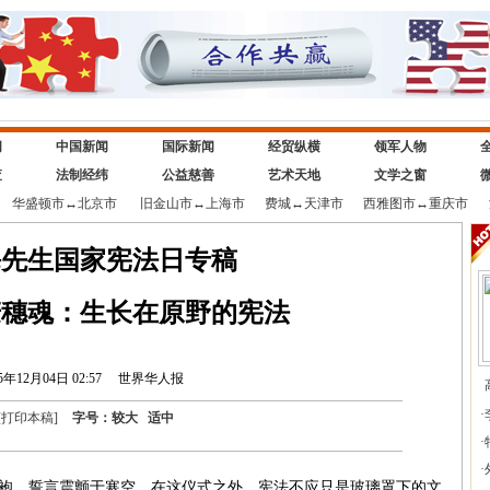
闻
中国新闻
国际新闻
经贸纵横
领军人物
查
法制经纬
公益慈善
艺术天地
文学之窗
华盛顿市
↔
北京市
旧金山市
↔
上海市
费城
↔
天津市
西雅图市
↔
重庆市
海先生国家宪法日专稿
麦穗魂：生长在原野的宪法
5年12月04日 02:57
世界华人报
·
[
打印本稿
]
字号：
较大
适中
·
·
，誓言震颤于寒空。在这仪式之外，宪法不应只是玻璃罩下的文