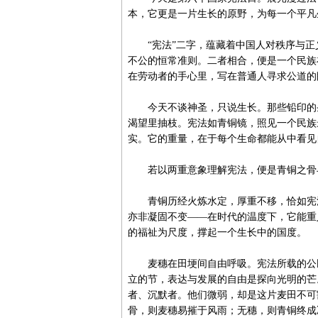
本，它更是一片生长的原野，为每一个平凡
“宪法”二字，蕴藏着中国人对秩序与正义
不公的恒常准则。二者相合，便是一个民族
在劳动者的手心里，写在普通人寻求公道的
今天不谈神圣，只说生长。那些铅印的条
渴望里抽枝。宪法如青铜镜，照见一个民族
实。它的重量，在于每个生命都能从中看见
若以两重意象理解宪法，便是青铜之骨
青铜历经火炼水定，厚重不移，恰如宪法
亦非凝固不变——在时代的温度下，它能重
的福祉为尺度，撑起一个生长中的国度。
麦穗在田埂间自由呼吸。宪法所载的公民
立的节，表达与发展的自由是探向光明的芒
者、沉默者。他们微弱，却是这片麦田不可
骨，则麦穗易摧于风雨；无穗，则青铜终成