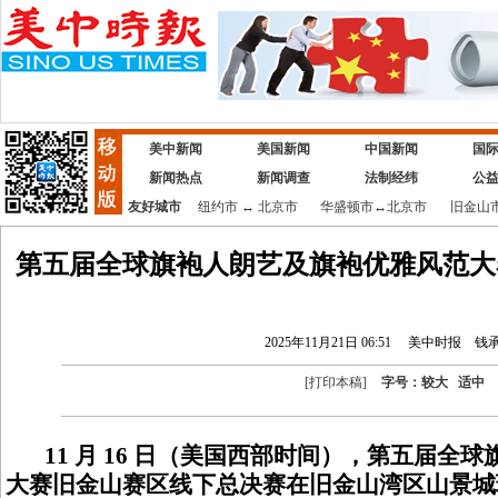
美中新闻
美国新闻
中国新闻
国
新闻热点
新闻调查
法制经纬
公
友好城市
纽约市
↔
北京市
华盛顿市
↔
北京市
旧金山
第五届全球旗袍人朗艺及旗袍优雅风范大
2025年11月21日 06:51
美中时报
钱
[
打印本稿
]
字号：
较大
适中
11 月 16 日（美国西部时间），第五届全
大赛旧金山赛区线下总决赛在旧金山湾区山景城