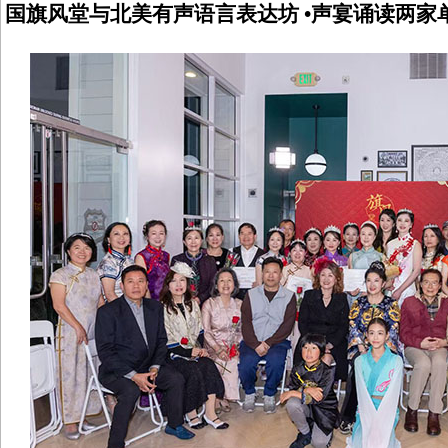
国旗风堂与北美有声语言表达坊 •声宴诵读两家