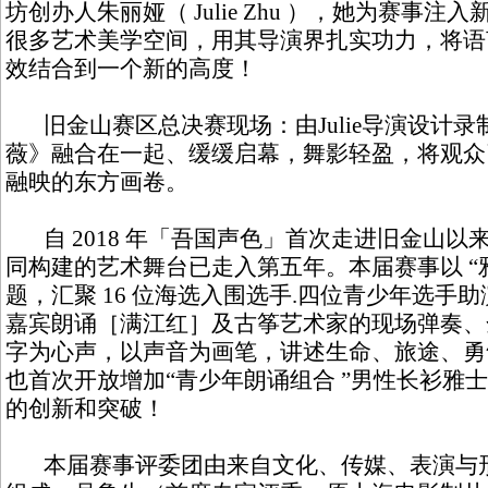
坊创办人朱丽娅（ Julie Zhu ），她为赛事
很多艺术美学空间，用其导演界扎实功力，将语
效结合到一个新的高度！
旧金山赛区总决赛现场：由Julie导演设计录
薇》融合在一起、缓缓启幕，舞影轻盈，将观众
融映的东方画卷。
自 2018 年「吾国声色」首次走进旧金山以
同构建的艺术舞台已走入第五年。本届赛事以 “雅韵
题，汇聚 16 位海选入围选手.四位青少年选手
嘉宾朗诵［满江红］及古筝艺术家的现场弹奏、
字为心声，以声音为画笔，讲述生命、旅途、勇
也首次开放增加“青少年朗诵组合 ”男性长衫雅
的创新和突破！
本届赛事评委团由来自文化、传媒、表演与形