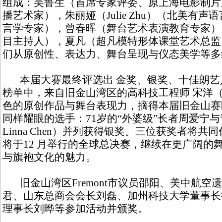
组成：吴鲁生（首席专家评委、原上海电影制片
播艺术家），朱丽娅（Julie Zhu）（北美有
言学专家），曾春晖（舞台艺术表演教育专家）
目主持人），夏凡（超凡模特形体课堂艺术总监
们从原创性、表达力、舞台呈现与仪态美学等多
本届大赛最终评选出 金奖、银奖、十佳朗艺
榜单中，来自旧金山湾区的高科技工程师 宋洋（Yan
色的原创作品与舞台表现力，摘得本届旧金山赛
同样耀眼的选手：71岁的“外婆级”长者周爱宁
Linna Chen）并列获得银奖。三位获奖者将
将于12 月举行的全球总决赛，继续在更广阔的
与旗袍文化的魅力。
旧金山湾区Fremont市议员邵阳、美中航空
君、山东总商会会长刘磊、加州科技大学董事长
理事长刘晔等参加活动并颁奖。