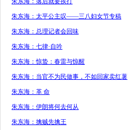
朱东海：落后就要挨打
朱东海：太平公主叹——三八妇女节专稿
朱东海：总理记者会回味
朱东海：七律·自吟
朱东海：惊蛰：春雷与惊醒
朱东海：当官不为民做事，不如回家卖红薯
朱东海：革 命
朱东海：伊朗将何去何从
朱东海：擒贼先擒王