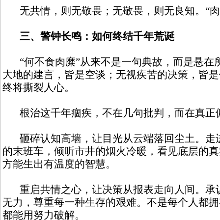
无共情，则无敬畏；无敬畏，则无良知。“肉
三、警钟长鸣：如何终结千年荒诞
“何不食肉糜”从来不是一句典故，而是悬在
大地的建言，皆是空谈；无视疾苦的决策，皆是
终将撕裂人心。
根治这千年痼疾，不在几句批判，而在真正
砸碎认知高墙，让目光从云端落回尘土。走进
的末班车，倾听市井的烟火冷暖，看见底层的真
方能生出有温度的智慧。
重启共情之心，让决策从报表走向人间。承认
无力，尊重每一种生存的艰难。不是每个人都拥
都能用努力破解。