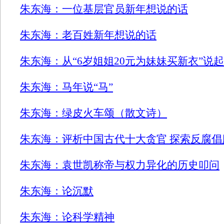
朱东海：一位基层官员新年想说的话
朱东海：老百姓新年想说的话
朱东海：从“6岁姐姐20元为妹妹买新衣”说起
朱东海：马年说“马”
朱东海：绿皮火车颂（散文诗）
朱东海：评析中国古代十大贪官 探索反腐倡
朱东海：袁世凯称帝与权力异化的历史叩问
朱东海：论沉默
朱东海：论科学精神