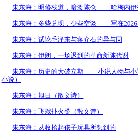
朱东海：明修栈道，暗渡陈仓 ——哈梅内伊
朱东海：多些兑现，少些空谈 ——写在202
朱东海：试论毛泽东与蒋介石的异与同
朱东海：伊朗，一场迟到的革命新陈代谢
朱东海：历史的大破立期 ——小说人物与小
小说）
朱东海：旭日（散文诗）
朱东海：飞蛾扑火赞（散文诗）
朱东海：从收拾起孩子玩具所想到的