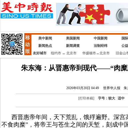
美中新闻
美国新闻
中国新闻
国
新闻热点
新闻调查
法制经纬
公
友好城市
纽约市
↔
北京市
华盛顿市
↔
北京市
旧金山
朱东海：从晋惠帝到现代——“肉糜
2026年03月20日 04:49
世界华人报
朱
[
打印本稿
]
字号：
较大
适中
西晋惠帝年间，天下荒乱，饿殍遍野。深宫高
不食肉糜”，将帝王与苍生之间的天堑，刻成中