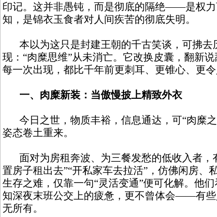
印记。这并非愚钝，而是彻底的隔绝——是权力
知，是锦衣玉食者对人间疾苦的彻底失明。
本以为这只是封建王朝的千古笑谈，可拂去
现：“肉糜思维”从未消亡。它改换皮囊，翻新
每一次出现，都比千年前更刺耳、更锥心、更令
一、肉糜新装：当傲慢披上精致外衣
今日之世，物质丰裕，信息通达，可“肉糜之
姿态卷土重来。
面对为房租奔波、为三餐发愁的低收入者，有
置房子租出去”“开私家车去拉活”，仿佛闲房、
生存之难，仅靠一句“灵活变通”便可化解。他
知深夜末班公交上的疲惫，更不曾体会——有些
无所有。