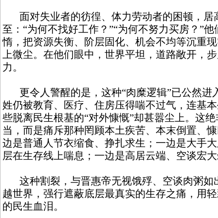
面对失业者的彷徨、体力劳动者的困顿，居
至：“为何不找好工作？”“为何不努力买房？”
惰，把资源失衡、阶层固化、机会不均等沉重现
上微尘。在他们眼中，世界平坦，道路敞开，步
力。
更令人警醒的是，这种“肉糜逻辑”已公然进
姓仍被教育、医疗、住房压得喘不过气，连基本
些脱离民生根基的“对外慷慨”却甚嚣尘上。这
当，而是痛斥那种罔顾本土疾苦、本末倒置、慷
边是普通人节衣缩食、挣扎求生；一边是大手大
层在生存线上喘息；一边是高居云端、空谈宏大
这种割裂，与晋惠帝无视饿殍、空谈肉粥如出
越世界，强行遮蔽底层最真实的生存之痛，用轻
的民生血泪。