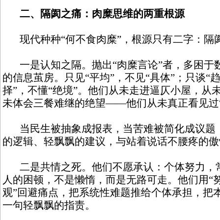
二、隔阂之痛：肉糜思维的两重根源
现代种种“何不食肉糜”，根源只有二字：隔
一是认知之隔。抛出“肉糜言论”者，多困于
的信息茧房。只见“平均”，不见“具体”；只谈“趋
择”，不懂“绝境”。他们从未走进逼仄小屋，从
未体会三餐难继的绝望——他们从未真正看见过“
当民生被抽象成报表，当苦难被简化成议题，
的逻辑、轻飘飘的建议，与站着说话不腰疼的傲
二是共情之死。他们不愿承认：个体努力，常
人的困顿，不是懒惰，而是无路可走。他们用“努
观”回避痛点，把系统性难题推给个体承担，把
一句轻飘飘的指责。