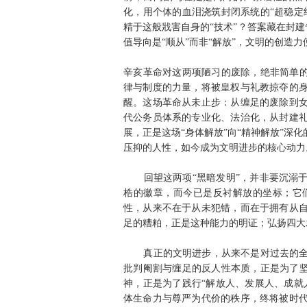
化，用个体的血泪浇筑封闭系统的“超稳定
精于这般戕害自身的“技术”？答案藏在封建
值导向是“顺从”而非“解放”，文明的创造
辛亥革命对这两项陋习的废除，绝非简单的
律与制度的力量，将被皇权与礼教掠夺的
醒。这场革命从未止步：从缠足的废除到
代公务员体系的专业化、法治化，从封建
展，正是这场“身体解放”向“精神解放”深
压抑的人性，如今成为文明进步的核心动力
回望这两项“黑暗发明”，并非要沉溺于
梏的徽章，而今已是反衬解放的坐标；它
性，从来不在于从未犯错，而在于拥有从
足的糟粕，正是这种能力的明证；弘扬四大
真正的文明进步，从来不是对过去的全盘
批判阉割与缠足的反人性本质，正是为了坚
神，正是为了践行“解放人、发展人、成就
体生命力与尊严为代价的秩序，终将被时