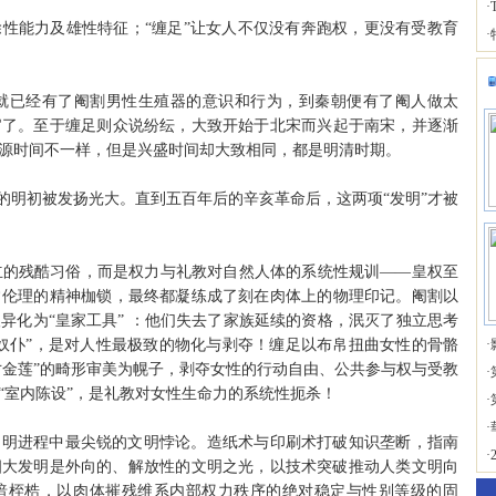
·
性能力及雄性特征；“缠足”让女人不仅没有奔跑权，更没有受教育
·
已经有了阉割男性生殖器的意识和行为，到秦朝便有了阉人做太
官了。至于缠足则众说纷纭，大致开始于北宋而兴起于南宋，并逐渐
源时间不一样，但是兴盛时间却大致相同，都是明清时期。
明初被发扬光大。直到五百年后的辛亥革命后，这两项“发明”才被
残酷习俗，而是权力与礼教对自然人体的系统性规训——皇权至
常伦理的精神枷锁，最终都凝练成了刻在肉体上的物理印记。阉割以
异化为“皇家工具” ：他们失去了家族延续的资格，泯灭了独立思考
奴仆”，是对人性最极致的物化与剥夺！缠足以布帛扭曲女性的骨骼
·
寸金莲”的畸形审美为幌子，剥夺女性的行动自由、公共参与权与受教
·
“室内陈设”，是礼教对女性生命力的系统性扼杀！
·
·
明进程中最尖锐的文明悖论。造纸术与印刷术打破知识垄断，指南
·
四大发明是外向的、解放性的文明之光，以技术突破推动人类文明向
暗桎梏，以肉体摧残维系内部权力秩序的绝对稳定与性别等级的固