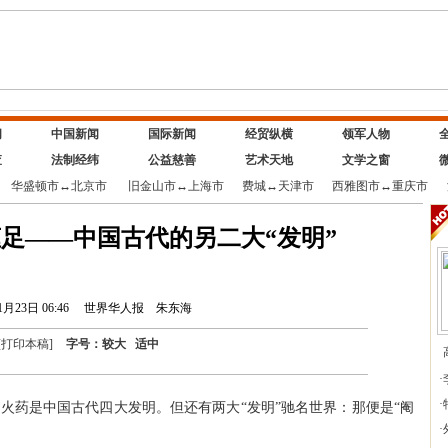
闻
中国新闻
国际新闻
经贸纵横
领军人物
查
法制经纬
公益慈善
艺术天地
文学之窗
华盛顿市
↔
北京市
旧金山市
↔
上海市
费城
↔
天津市
西雅图市
↔
重庆市
足——中国古代的另二大“发明”
1月23日 06:46
世界华人报
朱东海
[
打印本稿
]
字号：
较大
适中
·
·
药是中国古代四大发明。但还有两大“发明”驰名世界：那便是“阉
·