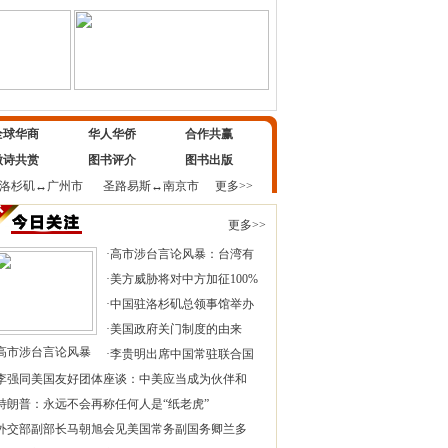
全球华商
华人华侨
合作共赢
微诗共赏
图书评介
图书出版
洛杉矶
↔
广州市
圣路易斯
↔
南京市
更多>>
更多>>
·
高市涉台言论风暴：台湾有
·
美方威胁将对中方加征100%
·
中国驻洛杉矶总领事馆举办
·
美国政府关门制度的由来
高市涉台言论风暴
·
李贵明出席中国常驻联合国
李强同美国友好团体座谈：中美应当成为伙伴和
特朗普：永远不会再称任何人是“纸老虎”
外交部副部长马朝旭会见美国常务副国务卿兰多