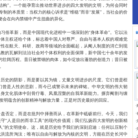
结构”。一个能孕育出推动世界进步的四大发明的文明，为何会同时
专制的本质里：当权力的核心诉求是“维稳”而非“发展”，当社会的价
力便会在向内禁锢中产生扭曲的异化。
习俗革新，而是中国现代化进程中一场深刻的“身体革命”。它以法
身体主权还给个体，标志着中国人对尊严、自由与基本人权的艰难觉
女性在航天、科研、政商等领域的全面崛起，从阉人制度的消亡到现
礼教的瓦解到法治社会对个体权利的全面保障，新中国七十余年的发
化的壮阔历程。昔日被禁锢的肉体，如今绽放出蓬勃的创造力；昔日被
。
历史的阴影，而是要以其为镜，丈量文明进步的尺度。它们曾是桎
们曾是人性的悲剧，而今已成警示未来的碑铭。中华文明的伟大韧
自身文化肌体中刮骨疗毒、凤凰涅槃的自我革新能力。摒弃阉割与缠
发明蕴含的创新精神与解放力量，正是对历史最好的回应。
·
·
否定，而是在批判中择善而从，在革新中砥砺前行。今天，我们
守“人是目的而非工具”的现代价值观；我们弘扬四大发明的创新精
·
人”的文明使命。这，就是历史给予我们的深刻启迪：任何以压制个
·
代洪流所淘汰；唯有以自由与解放为内核的文明，方能在历史长河中
·