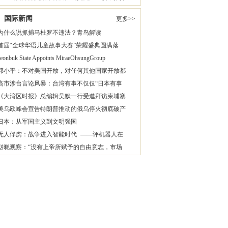
国际新闻
更多>>
为什么说抓捕马杜罗不违法？青鸟解读
首届“全球华语儿童故事大赛”荣耀盛典圆满落
Jeonbuk State Appoints MiraeOhsungGroup
邓小平：不对美国开放，对任何其他国家开放都
高市涉台言论风暴：台湾有事不仅仅“日本有事
《大湾区时报》总编辑吴默一行受邀拜访柬埔寨
美乌欧峰会宣告特朗普推动的俄乌停火彻底破产
日本：从军国主义到文明强国
无人俘虏：战争进入智能时代 ——评机器人在
赵晓观察：“没有上帝所赋予的自由意志，市场