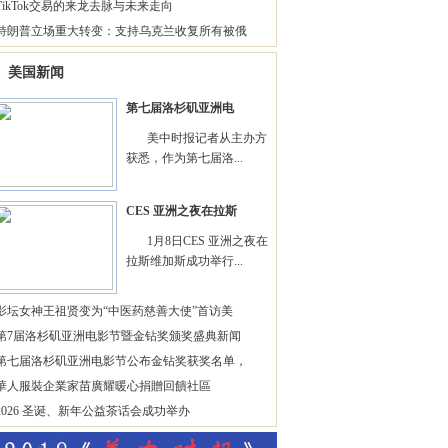
TikTok交易的来龙去脉与未来走向
特朗普立场重大转变：支持乌克兰收复所有被俄
美国新闻
第七届洛杉矶亚洲电
美中时报记者从主办方
获悉，作为第七届洛...
CES 亚洲之夜在拉斯
1月8日CES 亚洲之夜在
拉斯维加斯成功举行...
影坛女神王祖贤变为“中医药慈善大使”首访美
第7届洛杉矶亚洲电影节暨金钻奖颁奖盛典新闻
第七届洛杉矶亚洲电影节公布金钻奖获奖名单，
華人服裝企業家苗廣耀暖心捐贈回饋社區
2026 圣诞、新年公益茶话会成功举办