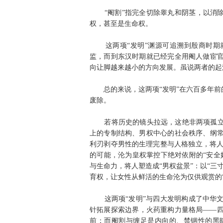
“阉割”指完全切除睾丸和阴茎，以消除
权，甚至是生命权。
这两项“发明”渊源可追溯到殷商时期就
监，而到东汉时期就已经完全用阉人做宦
向让脚越来越小的方向发展。虽说两者的起
总的来说，这两项“发明”在六百多年前的
废除。
若将历史的镜头拉远，这绝非两项孤立的
上的专制结构、男权中心的社会秩序、纲
利刃剥夺男性的生理完整与人格独立，将人
的可能，沦为皇权掌控下绝对依附的“安全
与生命力，将人塑造成“男权盆景”：以“三
育权，让女性从鲜活的生命沦为仅供观赏的
这两项“发明”与四大发明构成了中华文
针拓展探索边界，火药重构力量格局——
前；而阉割与缠足是内向的、禁锢性的黑