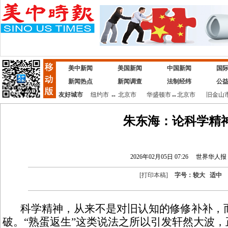
美中新闻
美国新闻
中国新闻
国
新闻热点
新闻调查
法制经纬
公
友好城市
纽约市
↔
北京市
华盛顿市
↔
北京市
旧金山
朱东海：论科学精
2026年02月05日 07:26
世界华人报
[
打印本稿
]
字号：
较大
适中
科学精神，从来不是对旧认知的修修补补，
破。“熟蛋返生”这类说法之所以引发轩然大波