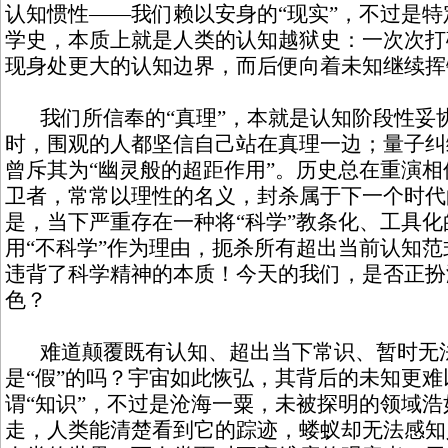
认知惯性——我们赖以安身的“现实”，不过是
学史，本质上就是人类的认知越狱史：一次次打
现身处更大的认知边界，而后便向着未知继续挥
我们所信奉的“真理”，本就是认知阶段性妥
时，围观的人都坚信自己站在真理一边；量子纠
曾斥其为“幽灵般的超距作用”。历史总在重演
卫者，常常以理性的名义，封杀属于下一个时代
是，当下严重存在一种将“科学”教条化、工具
用“不科学”作为理由，扼杀所有超出当前认知
违背了科学精神的本质！今天的我们，是否正扮
色？
难道颠覆既有认知、超出当下常识、暂时无法
是“假”的吗？宇宙如此恢弘，其背后的未知更
谓“知识”，不过是沧海一粟，未被探明的领域
走，人类能清楚看到它的踪迹，蝼蚁却无法感知