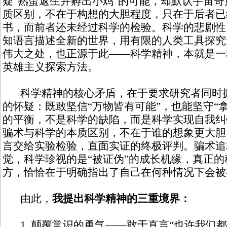
疑“熟蛋返生并孵出小鸡”的可能，却默认宇宙
质区别，不在于构想的大胆程度，只在于后者已
书，而前者还未经过科学的检验。科学的悲剧性
知语言描述全新的世界，用有限的人类工具探究
伟大之处，也正源于此——科学精神，本就是一
英雄主义探索方法。
科学精神的核心矛盾，在于要求研究者同时拥
的怀疑：既敢坚信“万物皆有可能”，也能坚守“
的平衡，不是科学的缺陷，而是科学实现自我纠
骗术与科学的本质区别，不在于谁的想象更大胆
言交给实验检验，直面实证的终极评判。骗术追
觉，科学珍视的是“被证伪”的成长机缘，真正
方，恰恰在于明确指出了自己在何种情况下会被
由此，
我提出科学精神的三重境界：
1. 颠覆常识的勇气——敢于直言“也许我们都