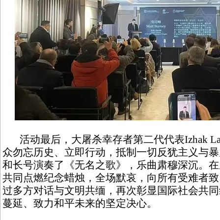
活动最后，大屠杀幸存者第二代代表Izhak L
众勿忘历史、立即行动，抵制一切反犹主义与暴力。T
和长号演奏了《无名之歌》，乐曲肃穆深沉。在
共同点燃纪念蜡烛，全场默哀，向所有受难者致
过多方对话与文明共缅，再次彰显国际社会共同
蔓延、致力和平未来的坚定决心。