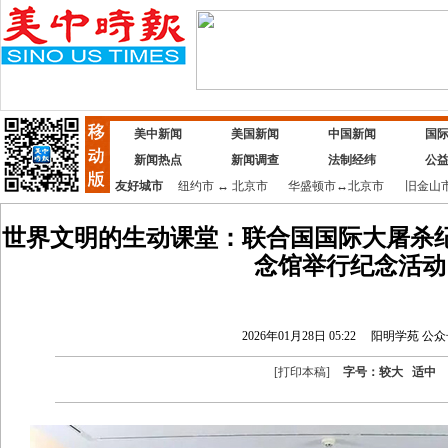
美中新闻
美国新闻
中国新闻
国
新闻热点
新闻调查
法制经纬
公
友好城市
纽约市
↔
北京市
华盛顿市
↔
北京市
旧金山
世界文明的生动课堂：联合国国际大屠杀
念馆举行纪念活动
2026年01月28日 05:22
阳明学苑 公众
[
打印本稿
]
字号：
较大
适中