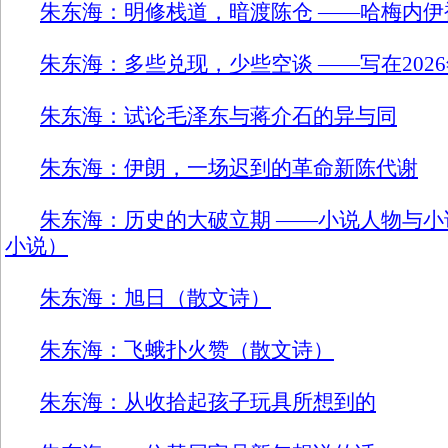
朱东海：明修栈道，暗渡陈仓 ——哈梅内伊
朱东海：多些兑现，少些空谈 ——写在202
朱东海：试论毛泽东与蒋介石的异与同
朱东海：伊朗，一场迟到的革命新陈代谢
朱东海：历史的大破立期 ——小说人物与小
小说）
朱东海：旭日（散文诗）
朱东海：飞蛾扑火赞（散文诗）
朱东海：从收拾起孩子玩具所想到的