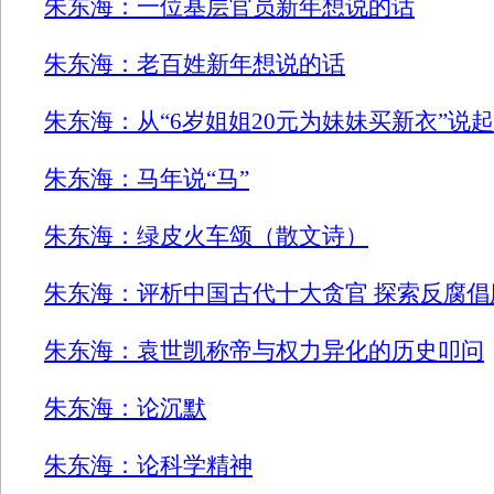
朱东海：一位基层官员新年想说的话
朱东海：老百姓新年想说的话
朱东海：从“6岁姐姐20元为妹妹买新衣”说起
朱东海：马年说“马”
朱东海：绿皮火车颂（散文诗）
朱东海：评析中国古代十大贪官 探索反腐倡
朱东海：袁世凯称帝与权力异化的历史叩问
朱东海：论沉默
朱东海：论科学精神