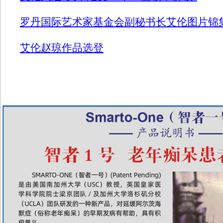
罗丹国际艺术家基金会副秘书长艾伦图片锦
艾伦赵琼作品选登