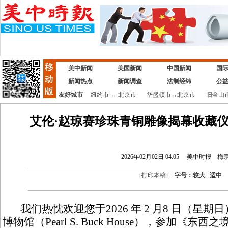
美中新闻
美国新闻
中国新闻
国
新闻热点
新闻调查
法制经纬
公
友好城市
纽约市
↔
北京市
华盛顿市
↔
北京市
旧金山
艾伦·赵琼赛珍珠青铜雕像揭幕收藏仪
2026年02月02日 04:05
美中时报
梅
[
打印本稿
]
字号：
较大
适中
我们热忱欢迎您于2026 年 2 月8 日（星期日
博物馆（Pearl S. Buck House），参加《东西之境》（V