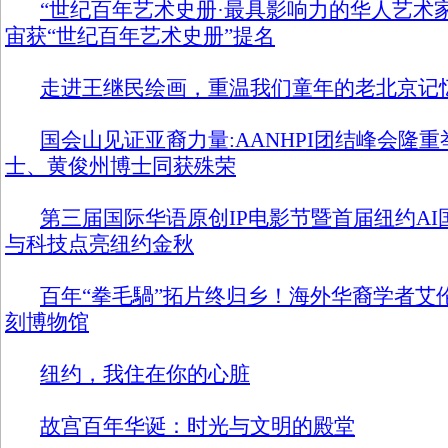
“世纪百年艺术史册·最具影响力的华人艺术
宙获“世纪百年艺术史册”提名
走进王继民绘画，重温我们童年的老北京记
国会山见证亚裔力量:AANHPI团结峰会隆重
士、黄俊州博士同获殊荣
第三届国际华语原创IP电影节暨首届纽约A
与科技点亮纽约金秋
百年“拳毛騧”拓片终归乡！海外华裔学者艾
刻博物馆
纽约，我住在你的心脏
故宫百年华诞：时光与文明的殿堂