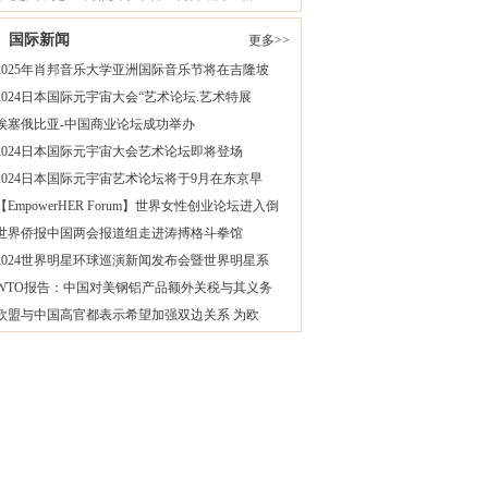
国际新闻
更多>>
2025年肖邦音乐大学亚洲国际音乐节将在吉隆坡
2024日本国际元宇宙大会“艺术论坛.艺术特展
埃塞俄比亚-中国商业论坛成功举办
2024日本国际元宇宙大会艺术论坛即将登场
2024日本国际元宇宙艺术论坛将于9月在东京早
【EmpowerHER Forum】世界女性创业论坛进入倒
世界侨报中国两会报道组走进涛搏格斗拳馆
2024世界明星环球巡演新闻发布会暨世界明星系
WTO报告：中国对美钢铝产品额外关税与其义务
欧盟与中国高官都表示希望加强双边关系 为欧