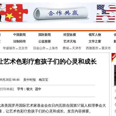
闻
中国新闻
国际新闻
经贸纵横
领军人物
查
法制经纬
公益慈善
艺术天地
文学之窗
华盛顿市
↔
北京市
旧金山市
↔
上海市
费城
↔
天津市
西雅图市
↔
重庆市
让艺术色彩疗愈孩子们的心灵和成长
09月28日 06:46
美中时报
梅宗宝
[
打印本稿
]
字号：
较大
适中
·
·
将代表美国罗丹国际艺术家基金会在日内瓦联合国第57届人权理事会大
童，让艺术色彩疗愈孩子们的心灵和成长。发言内容摘要。
·