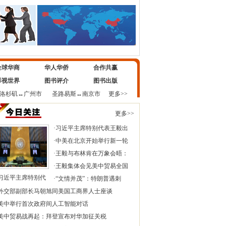
全球华商
华人华侨
合作共赢
影视世界
图书评介
图书出版
洛杉矶
↔
广州市
圣路易斯
↔
南京市
更多>>
更多>>
·
习近平主席特别代表王毅出
·
中美在北京开始举行新一轮
·
王毅与布林肯在万象会晤：
·
王毅集体会见美中贸易全国
习近平主席特别代
·
“文情并茂”：特朗普遇刺
外交部副部长马朝旭同美国工商界人士座谈
美中举行首次政府间人工智能对话
美中贸易战再起：拜登宣布对华加征关税