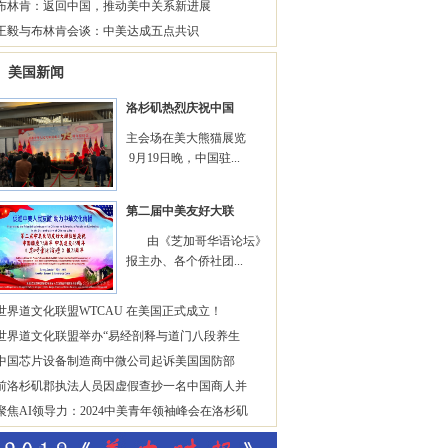
布林肯：返回中国，推动美中关系新进展
王毅与布林肯会谈：中美达成五点共识
美国新闻
洛杉矶热烈庆祝中国
主会场在美大熊猫展览
9月19日晚，中国驻...
第二届中美友好大联
由《芝加哥华语论坛》
报主办、各个侨社团...
世界道文化联盟WTCAU 在美国正式成立！
世界道文化联盟举办“易经剖释与道门八段养生
中国芯片设备制造商中微公司起诉美国国防部
前洛杉矶郡执法人员因虚假查抄一名中国商人并
聚焦AI领导力：2024中美青年领袖峰会在洛杉矶