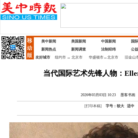
美中新闻
美国新闻
中国新闻
国
新闻热点
新闻调查
法制经纬
公
友好城市
纽约市
↔
北京市
华盛顿市
↔
北京市
旧金山
当代国际艺术先锋人物：Elle
2026年03月03日 10:23
墨客书画
[
打印本稿
]
字号：
较大
适中