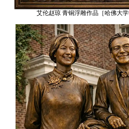
艾伦赵琼 青铜浮雕作品［哈佛大