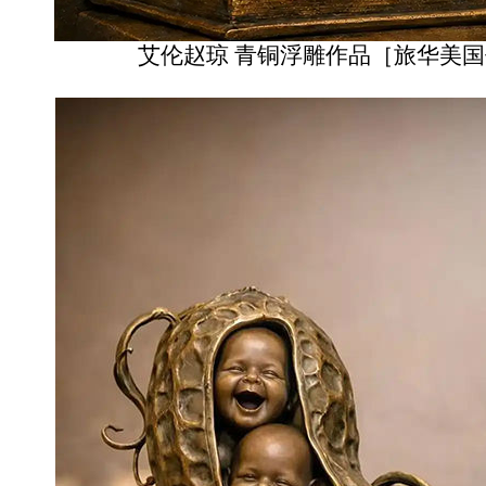
艾伦赵琼 青铜浮雕作品
［旅华美国