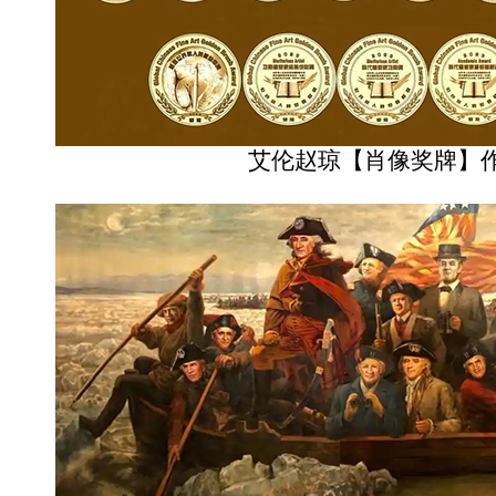
艾伦赵琼【肖像奖牌】