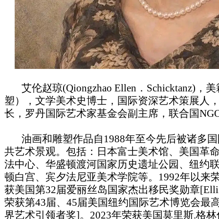
艾伦赵琼(Qiongzhao Ellen．Schickta
塑），文学美术史博士，国际资深艺术策展人
长，罗丹国际艺术家基金会副主席，联合国NG
油画和雕塑作品自1988年至今先后被诸多国
共艺术景观。包括：日本富士美术馆、美国革
法中心、华盛顿渡河国家历史遗址公园、纽约
顿白宫、宾夕法尼亚美术学院等。1992年以来荣
获美国第32届爱丽丝岛国家杰出移民奖勋章[Ellis Islan
荣获第43届、45届美国纽约国际艺术博览会最高
界艺术引领者奖]。2023年荣获美国莫里斯.格林