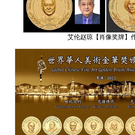
艾伦赵琼【肖像奖牌】