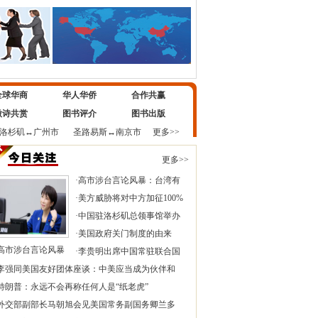
全球华商
华人华侨
合作共赢
微诗共赏
图书评介
图书出版
洛杉矶
↔
广州市
圣路易斯
↔
南京市
更多>>
更多>>
·
高市涉台言论风暴：台湾有
·
美方威胁将对中方加征100%
·
中国驻洛杉矶总领事馆举办
·
美国政府关门制度的由来
高市涉台言论风暴
·
李贵明出席中国常驻联合国
李强同美国友好团体座谈：中美应当成为伙伴和
特朗普：永远不会再称任何人是“纸老虎”
外交部副部长马朝旭会见美国常务副国务卿兰多