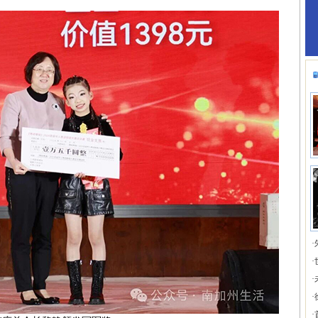
·
·
·
·
·