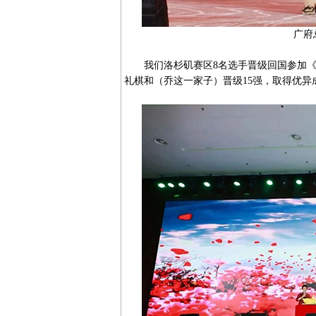
广府
我们洛杉矶赛区8名选手晋级回国参加《粤
礼棋和（乔这一家子）晋级15强，取得优