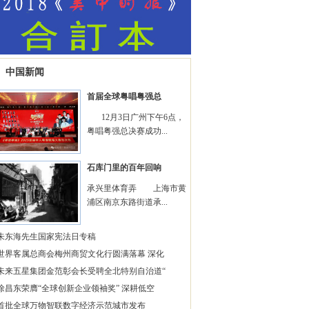
中国新闻
首届全球粤唱粤强总
12月3日广州下午6点，
粤唱粤强总决赛成功...
石库门里的百年回响
承兴里体育弄 上海市黄
浦区南京东路街道承...
朱东海先生国家宪法日专稿
世界客属总商会梅州商贸文化行圆满落幕 深化
未来五星集团金范彰会长受聘全北特别自治道“
徐昌东荣膺“全球创新企业领袖奖” 深耕低空
首批全球万物智联数字经济示范城市发布