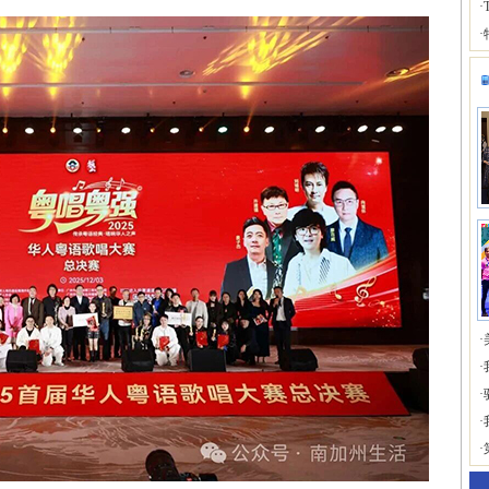
·
·
·
·
·
·
·