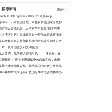
国际新闻
更多>>
Jeonbuk State Appoints MiraeOhsungGroup
邓小平：不对美国开放，对任何其他国家开放都
高市涉台言论风暴：台湾有事不仅仅“日本有事
《大湾区时报》总编辑吴默一行受邀拜访柬埔寨
美乌欧峰会宣告特朗普推动的俄乌停火彻底破产
日本：从军国主义到文明强国
无人俘虏：战争进入智能时代 ——评机器人在
赵晓观察：“没有上帝所赋予的自由意志，市场
美军空袭伊朗核设施：挑战美国的时代已经终结
2025年加拿大中医药针灸国际学术大会成功举办