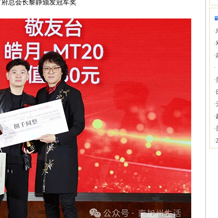
广府总会长黎静颁发冠军奖
·
·
·
·
·
·
·
·
·
·