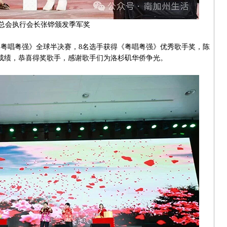
总会执行会长张铧颁发季军奖
唱粤强》全球半决赛，8名选手获得《粤唱粤强》优秀歌手奖，陈
异成绩，恭喜得奖歌手，感谢歌手们为洛杉矶华侨争光。