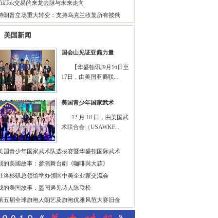
TikTok交易的来龙去脉与未来走向
特朗普立场重大转变：支持乌克兰收复所有被俄
美国新闻
国会山见证亚裔力量
【华盛顿讯]9月16日至
17日，由美国亚裔联...
美国青少年国家武术
12 月 18 日，由美国武
术联合会（USAWKF...
美国青少年国家武术队选拔赛暨华盛顿国际武术
我的美國故事：參演舞台劇《咖啡與大蒜》
驻洛杉矶总领馆举办领区中美企业家交流会
我的美国故事：墨国遇见诗人陈联松
第五届全球旗袍人朗艺及旗袍优雅风范大赛旧金