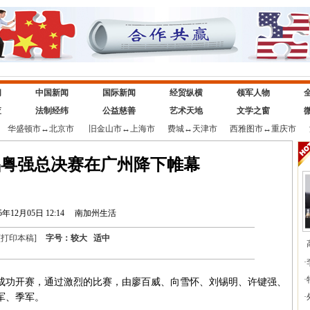
闻
中国新闻
国际新闻
经贸纵横
领军人物
查
法制经纬
公益慈善
艺术天地
文学之窗
华盛顿市
↔
北京市
旧金山市
↔
上海市
费城
↔
天津市
西雅图市
↔
重庆市
唱粤强总决赛在广州降下帷幕
5年12月05日 12:14
南加州生活
[
打印本稿
]
字号：
较大
适中
·
·
成功开赛，通过激烈的比赛，由廖百威、向雪怀、刘锡明、许键强、
军、季军。
·