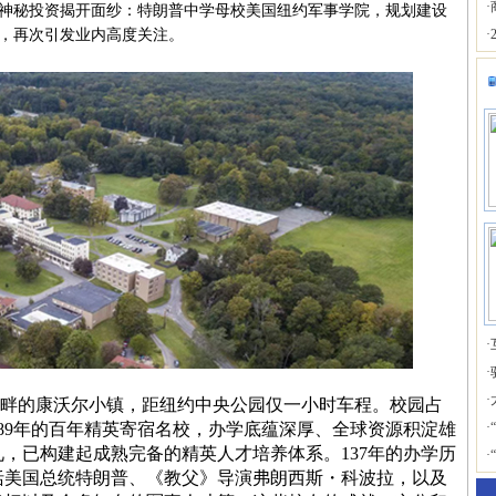
·
神秘投资揭开面纱：特朗普中学母校美国纽约军事学院，规划建设
，再次引发业内高度关注。
·
·
·
·
的康沃尔小镇，距纽约中央公园仅一小时车程。校园占
889年的百年精英寄宿名校，办学底蕴深厚、全球资源积淀雄
·
，已构建起成熟完备的精英人才培养体系。137年的办学历
·
括美国总统特朗普、《教父》导演弗朗西斯・科波拉，以及