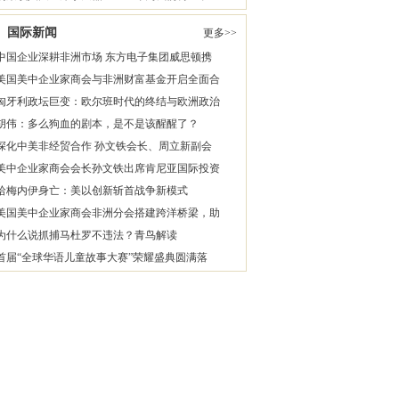
国际新闻
更多>>
中国企业深耕非洲市场 东方电子集团威思顿携
美国美中企业家商会与非洲财富基金开启全面合
匈牙利政坛巨变：欧尔班时代的终结与欧洲政治
胡伟：多么狗血的剧本，是不是该醒醒了？
深化中美非经贸合作 孙文铁会长、周立新副会
美中企业家商会会长孙文铁出席肯尼亚国际投资
哈梅内伊身亡：美以创新斩首战争新模式
美国美中企业家商会非洲分会搭建跨洋桥梁，助
为什么说抓捕马杜罗不违法？青鸟解读
首届“全球华语儿童故事大赛”荣耀盛典圆满落