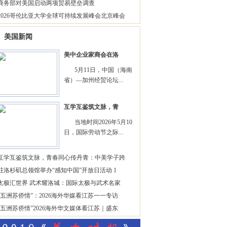
商务部对美国启动两项贸易壁垒调查
2026哥伦比亚大学全球可持续发展峰会北京峰会
美国新闻
美中企业家商会在洛
5月11日，中国（海南
省）—加州经贸论坛...
互学互鉴筑文脉，青
当地时间2026年5月10
日，国际劳动节之际...
互学互鉴筑文脉，青春同心传丹青：中美学子跨
驻洛杉矶总领馆举办“感知中国”开放日活动 1
太极汇世界 武术耀洛城：国际太极与武术名家
“五洲苏侨情”：2026海外华媒看江苏一一专访
“五洲苏侨情”2026海外华文媒体看江苏｜盛东