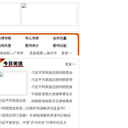
全球华商
华人华侨
合作共赢
微诗共赏
图书评介
图书出版
洛杉矶
↔
广州市
圣路易斯
↔
南京市
更多>>
更多>>
·
习近平同美国总统特朗普会
·
习近平为美国总统特朗普举
·
习近平同美国总统特朗普参
·
中国驻美国大使谢锋署名文
习近平同美国总统
·
特朗普母校联手贝聿铭事务
《特朗普政府第二任期对华战略评估蓝皮书》：
《美国文明三部曲》作者钱满素世界读书日致信
习近平致贺信：中美“乒乓外交”55周年纪念大