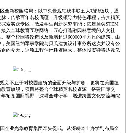
全新校园格局：以中央景观轴线串联五大功能板块，通
文脉，传承百年名校底蕴；升级领导力特色课程，夯实精英
探索实践专区，激发学生创新探究潜能；搭建顶尖STEM
，接入全球教育互联网络；匠心打造融园林意境的人文社
。整个校园将改造以及新增超过600000平方尺的建筑，由
中，美国纽约军事学院与贝氏建筑设计事务所这次并没有公
高企的今天，这项工程估计耗资巨大，整体投资额将达数亿
划不止于对校园建筑的全面升级与扩容，更将在美国纽
的教育旗舰，项目将整合全球精英名校资源，搭建国际交
青年拓宽国际视野，深耕全球研学，增进跨国文化交流与综
企业光华教育集团牵头促成。从深耕本土办学到布局全