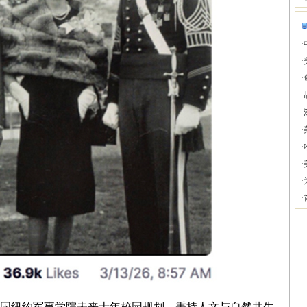
·
·
·
·
·
·
·
·
·
·
纽约军事学院未来十年校园规划，秉持人文与自然共生