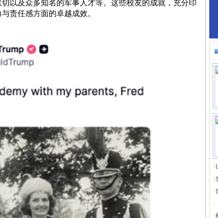
默切以及众多知名的军事人才等。这些校友的成就，充分印
力与责任感方面的卓越成效。
·
·
·
·
·