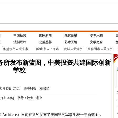
闻
中国新闻
国际新闻
经贸纵横
领军人物
查
法制经纬
公益慈善
艺术天地
文学之窗
华盛顿市
↔
北京市
旧金山市
↔
上海市
费城
↔
天津市
西雅图市
↔
重庆市
务所发布新蓝图，中美投资共建国际创新
学校
05月13日 07:01
美中时报
梅宗宝
[
打印本稿
]
字号：
较大
适中
·
·
·
rchitects）日前在纽约发布了美国纽约军事学校十年新蓝图，