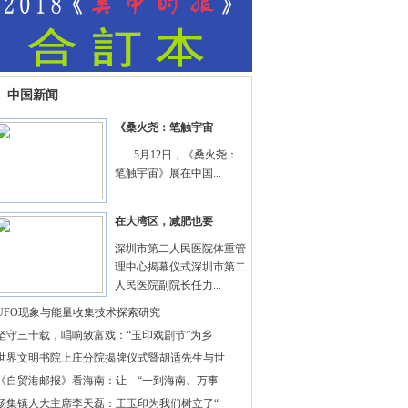
中国新闻
《桑火尧：笔触宇宙
5月12日，《桑火尧：
笔触宇宙》展在中国...
在大湾区，减肥也要
深圳市第二人民医院体重管
理中心揭幕仪式深圳市第二
人民医院副院长任力...
UFO现象与能量收集技术探索研究
坚守三十载，唱响致富戏：“玉印戏剧节”为乡
世界文明书院上庄分院揭牌仪式暨胡适先生与世
《自贸港邮报》看海南：让 “一到海南、万事
杨集镇人大主席李天磊：王玉印为我们树立了“