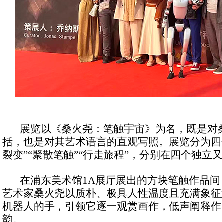
展览以《桑火尧：笔触宇宙》为名，既是对
括，也是对其艺术语言的直观写照。展览分为四个
裂变”“聚散笔触”“行走旅程”，分别在四个独
在浦东美术馆1A展厅展出的方块笔触作品间
艺术家桑火尧以质朴、极具人性温度且充满象征
机器人的手，引领它逐一观赏画作，低声阐释作
韵。