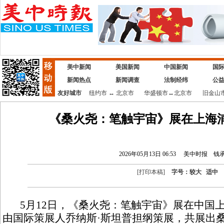
美中新闻
美国新闻
中国新闻
国
新闻热点
新闻调查
法制经纬
公
友好城市
纽约市
↔
北京市
华盛顿市
↔
北京市
旧金山
《桑火尧：笔触宇宙》展在上海
2026年05月13日 06:53
美中时报
钱
[
打印本稿
]
字号：
较大
适中
5月12日，《桑火尧：笔触宇宙》展在中国
由国际策展人乔纳斯·斯坦普担纲策展，共展出桑