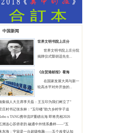
中国新闻
世界文明书院上庄分
世界文明书院上庄分院
揭牌仪式暨胡适先生...
《自贸港邮报》看海
在国家发展大局与新一
轮高水平对外开放的...
杨集镇人大主席李天磊：王玉印为我们树立了“
官庄村书记张东林：“玉印楼”助力乡村学子追
Robo x TANG携华流IP重磅出海 即将亮相2026
五洲连心苏侨牵韵 融通中外情系桑梓——“五
朱东海：宇宙是一台超级电脑——五个改变认知