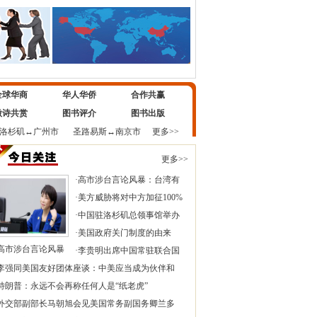
全球华商
华人华侨
合作共赢
微诗共赏
图书评介
图书出版
洛杉矶
↔
广州市
圣路易斯
↔
南京市
更多>>
更多>>
·
高市涉台言论风暴：台湾有
·
美方威胁将对中方加征100%
·
中国驻洛杉矶总领事馆举办
·
美国政府关门制度的由来
高市涉台言论风暴
·
李贵明出席中国常驻联合国
李强同美国友好团体座谈：中美应当成为伙伴和
特朗普：永远不会再称任何人是“纸老虎”
外交部副部长马朝旭会见美国常务副国务卿兰多