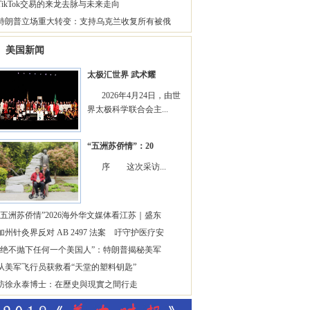
TikTok交易的来龙去脉与未来走向
特朗普立场重大转变：支持乌克兰收复所有被俄
美国新闻
太极汇世界 武术耀
2026年4月24日，由世
界太极科学联合会主...
“五洲苏侨情”：20
序 这次采访...
“五洲苏侨情”2026海外华文媒体看江苏｜盛东
加州针灸界反对 AB 2497 法案 吁守护医疗安
“绝不抛下任何一个美国人”：特朗普揭秘美军
从美军飞行员获救看“天堂的塑料钥匙”
訪徐永泰博士：在歷史與現實之間行走