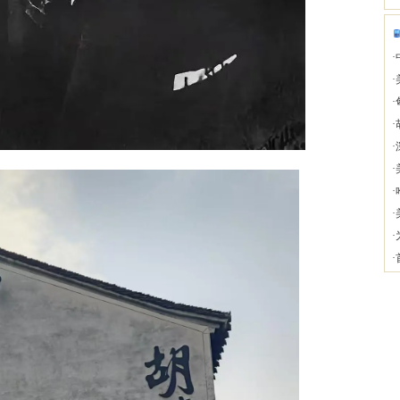
·
·
·
·
·
·
·
·
·
·