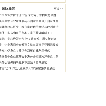
国际新闻
更多>>
中国企业深耕非洲市场 东方电子集团威思顿携
美国美中企业家商会与非洲财富基金开启全面合
匈牙利政坛巨变：欧尔班时代的终结与欧洲政治
胡伟：多么狗血的剧本，是不是该醒醒了？
深化中美非经贸合作 孙文铁会长、周立新副会
美中企业家商会会长孙文铁出席肯尼亚国际投资
哈梅内伊身亡：美以创新斩首战争新模式
美国美中企业家商会非洲分会搭建跨洋桥梁，助
为什么说抓捕马杜罗不违法？青鸟解读
首届“全球华语儿童故事大赛”荣耀盛典圆满落