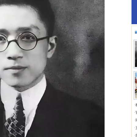
·
·
·
·
·