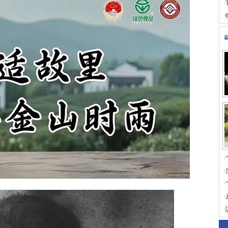
·
·
·
·
·
·
·