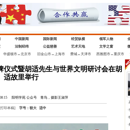
闻
中国新闻
国际新闻
经贸纵横
领军人物
查
法制经纬
公益慈善
艺术天地
文学之窗
华盛顿市
↔
北京市
旧金山市
↔
上海市
费城
↔
天津市
西雅图市
↔
重庆市
牌仪式暨胡适先生与世界文明研讨会在胡
适故里举行
8:15
阳明学苑 公众号
青鸟，摄影王淑萍
[
打印本稿
]
字号：
较大
适中
·
·
·