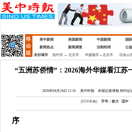
美中新闻
美国新闻
中国新闻
国
新闻热点
新闻调查
法制经纬
公
友好城市
纽约市
↔
北京市
华盛顿市
↔
北京市
旧金山
“五洲苏侨情”：2026海外华媒看江
2026年04月24日 12:16
美中时报
本报记者谭相 特约记
[
打印本稿
]
字号：
较大
适中
序