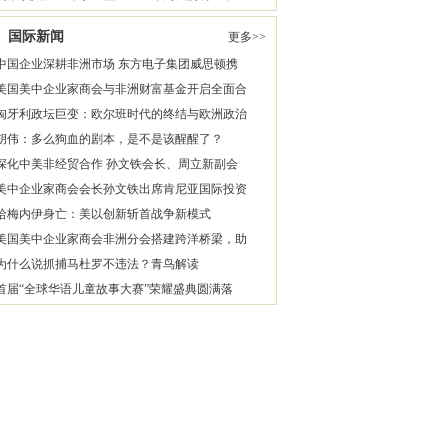
国际新闻
更多>>
中国企业深耕非洲市场 东方电子集团威思顿携
美国美中企业家商会与非洲财富基金开启全面合
匈牙利政坛巨变：欧尔班时代的终结与欧洲政治
胡伟：多么狗血的剧本，是不是该醒醒了？
深化中美非经贸合作 孙文铁会长、周立新副会
美中企业家商会会长孙文铁出席肯尼亚国际投资
哈梅内伊身亡：美以创新斩首战争新模式
美国美中企业家商会非洲分会搭建跨洋桥梁，助
为什么说抓捕马杜罗不违法？青鸟解读
首届“全球华语儿童故事大赛”荣耀盛典圆满落