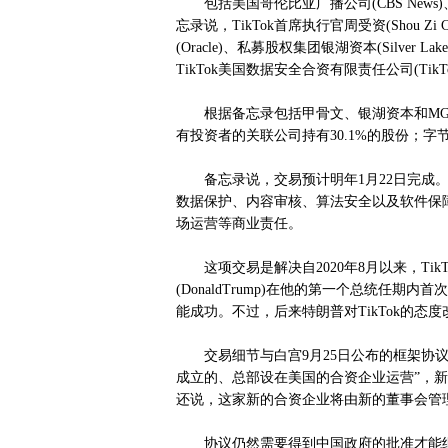
包括美国哥伦比亚广播公司(CBS News)、
忘录说，TikTok首席执行官周受资(Shou Z
(Oracle)、私募股权集团银湖资本(Silv
TikTok美国数据安全合资有限责任公司(TikTok U
根据备忘录包括甲骨文、银湖资本和MGX
有投资者的关联公司持有30.1%的股份；字
备忘录说，交易预计明年1月22日完成。届
数据保护、内容审核、算法安全以及软件保
场运营等商业责任。
这项交易是解决自2020年8月以来，Tik
(DonaldTrump)在他的第一个总统任
能成功。不过，后来特朗普对TikTok的态
交易细节与白宫9月25日公布的框架协议大
成立的、总部设在美国的合资企业运营”，新
还说，这家新的合资企业将由新的董事会管
协议仍然需要得到中国政府的批准才能继