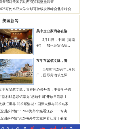
商务部对美国启动两项贸易壁垒调查
2026哥伦比亚大学全球可持续发展峰会北京峰会
美国新闻
美中企业家商会在洛
5月11日，中国（海南
省）—加州经贸论坛...
互学互鉴筑文脉，青
当地时间2026年5月10
日，国际劳动节之际...
互学互鉴筑文脉，青春同心传丹青：中美学子跨
驻洛杉矶总领馆举办“感知中国”开放日活动 1
太极汇世界 武术耀洛城：国际太极与武术名家
“五洲苏侨情”：2026海外华媒看江苏一一专访
“五洲苏侨情”2026海外华文媒体看江苏｜盛东