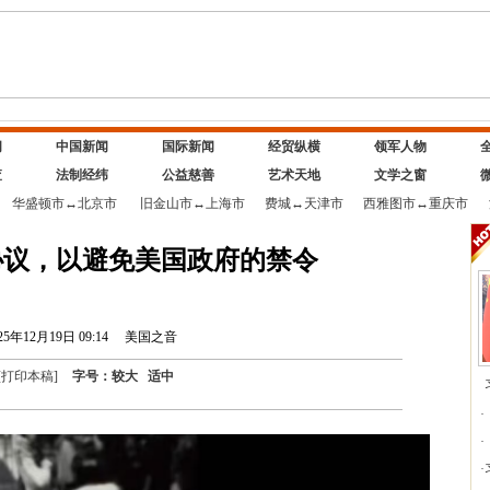
闻
中国新闻
国际新闻
经贸纵横
领军人物
查
法制经纬
公益慈善
艺术天地
文学之窗
华盛顿市
↔
北京市
旧金山市
↔
上海市
费城
↔
天津市
西雅图市
↔
重庆市
签署协议，以避免美国政府的禁令
25年12月19日 09:14
美国之音
[
打印本稿
]
字号：
较大
适中
·
·
·