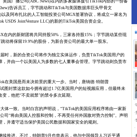
美国广播公司(ABC News)在内的多家媒体援引TikTok内部的一份备
i Chew)告诉员工，字节跳动和TikTok与美国数据库巨头甲骨文
er Lake)以及阿布扎比的人工智能投资公司MGX签署协议，将成立一家名为
SDS JointVenture LLC)的新的TikTok美国合资企业。
在内的新财团将共同持股50%，三家各持股15%；字节跳动某些现
节跳动将保留19.9%的股份，为新合资公司的最大单一股东。
时，新的合资公司将作为独立实体运作，负责TikTok美国用户的
障，并由一个以美国人为多数的七人董事会管理。字节跳动则负责市
Tok在美国悬而未决前景的重大一步。当时，唐纳德·特朗普
期内首次试图封禁这款如今拥有超过1.7亿美国用户的短视频应用，但最终未
度改变，他把“不卖就禁”的禁令多次延期。
·
体一致。当时白宫的声明说，“TikTok的美国应用程序将由一家新
·
公司“将由美国人控股和控制，不再受任何外国敌对势力控制”。声明
·
理，并遵守适当保护美国公民数据和国家安全的规则。
·
续推进。不过，特朗普9月也曾表示，他与中国领导人习近平通
·