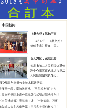
中国新闻
《桑火尧：笔触宇宙
5月12日，《桑火尧：
笔触宇宙》展在中国...
在大湾区，减肥也要
深圳市第二人民医院体重管
理中心揭幕仪式深圳市第二
人民医院副院长任力...
UFO现象与能量收集技术探索研究
坚守三十载，唱响致富戏：“玉印戏剧节”为乡
世界文明书院上庄分院揭牌仪式暨胡适先生与世
《自贸港邮报》看海南：让 “一到海南、万事
杨集镇人大主席李天磊：王玉印为我们树立了“