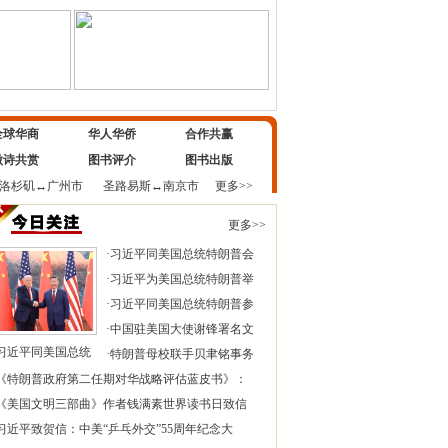
全球华商
华人华侨
合作共赢
微诗共赏
图书评介
图书出版
洛杉矶
↔
广州市
圣路易斯
↔
南京市
更多>>
更多>>
·
习近平同美国总统特朗普会
·
习近平为美国总统特朗普举
·
习近平同美国总统特朗普参
·
中国驻美国大使谢锋署名文
习近平同美国总统
·
特朗普母校联手贝聿铭事务
《特朗普政府第二任期对华战略评估蓝皮书》：
《美国文明三部曲》作者钱满素世界读书日致信
习近平致贺信：中美“乒乓外交”55周年纪念大