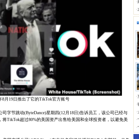
·
·
·
年8月19日推出了它的TikTok官方账号
·
·
节跳动(ByteDance)星期四(12月18日)告诉员工，该公司已经与
TikTok超过80%的美国资产出售给美国和全球投资者，以避免美
·
·