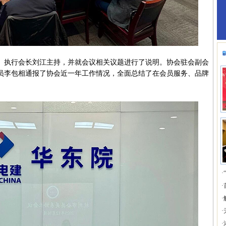
执行会长刘江主持，并就会议相关议题进行了说明。协会驻会副会
员李包相通报了协会近一年工作情况，全面总结了在会员服务、品牌
·
·
·
·
·