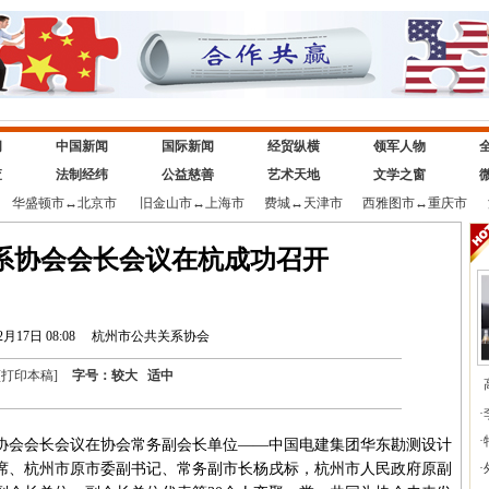
闻
中国新闻
国际新闻
经贸纵横
领军人物
查
法制经纬
公益慈善
艺术天地
文学之窗
华盛顿市
↔
北京市
旧金山市
↔
上海市
费城
↔
天津市
西雅图市
↔
重庆市
系协会会长会议在杭成功召开
2月17日 08:08
杭州市公共关系协会
[
打印本稿
]
字号：
较大
适中
·
·
系协会会长会议在协会常务副会长单位——中国电建集团华东勘测设计
席、杭州市原市委副书记、常务副市长杨戌标，杭州市人民政府原副
·