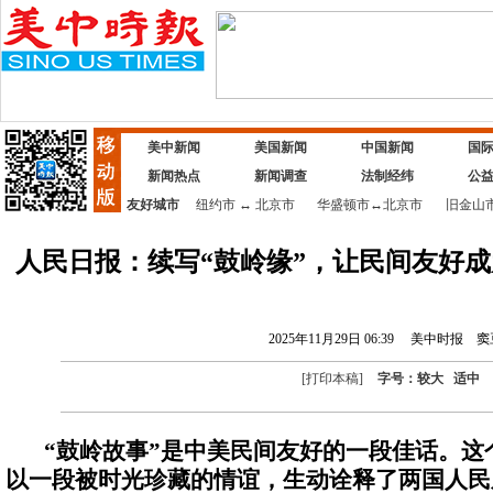
美中新闻
美国新闻
中国新闻
国
新闻热点
新闻调查
法制经纬
公
友好城市
纽约市
↔
北京市
华盛顿市
↔
北京市
旧金山
人民日报：续写“鼓岭缘”，让民间友好成
2025年11月29日 06:39
美中时报
窦
[
打印本稿
]
字号：
较大
适中
“鼓岭故事”是中美民间友好的一段佳话。这
以一段被时光珍藏的情谊，生动诠释了两国人民