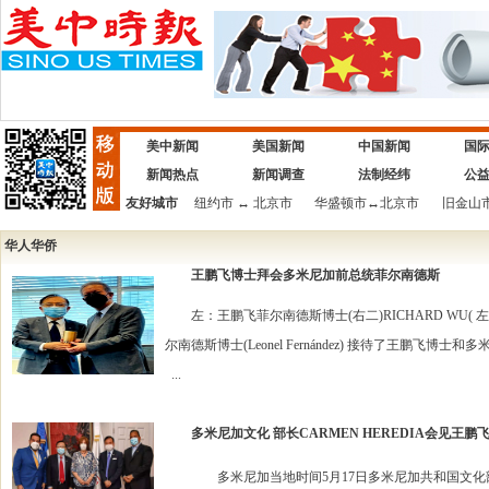
美中新闻
美国新闻
中国新闻
国
新闻热点
新闻调查
法制经纬
公
友好城市
纽约市
↔
北京市
华盛顿市
↔
北京市
旧金山
华人华侨
王鹏飞博士拜会多米尼加前总统菲尔南德斯
左：王鹏飞菲尔南德斯博士(右二)RICHARD WU( 
尔南德斯博士(Leonel Fernández) 接待了王鹏飞博士和
...
多米尼加文化 部长CARMEN HEREDIA会见王鹏
多米尼加当地时间5月17日多米尼加共和国文化部长CA