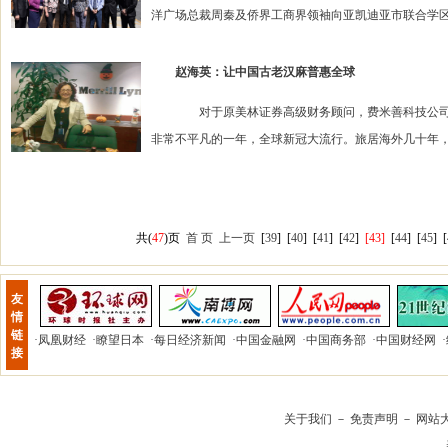
洋广场总裁周秦及侨界工商界领袖向亚凯迪亚市联合学区
赵海英：让中国古老汉麻普惠全球
对于原美林证券高级财务顾问，费米善科技公司董事
非常不平凡的一年，全球新冠大流行。旅居海外几十年，
共(
47
)页
首 页
上一页
[
39
]
[
40
]
[
41
]
[
42
]
[43]
[
44
]
[
45
]
[
友
情
链
·
凤凰财经
·
瞭望日本
·
每日经济新闻
·
中国金融网
·
中国商务部
·
中国财经网
·
接
关于我们
－
免责声明
－
网站