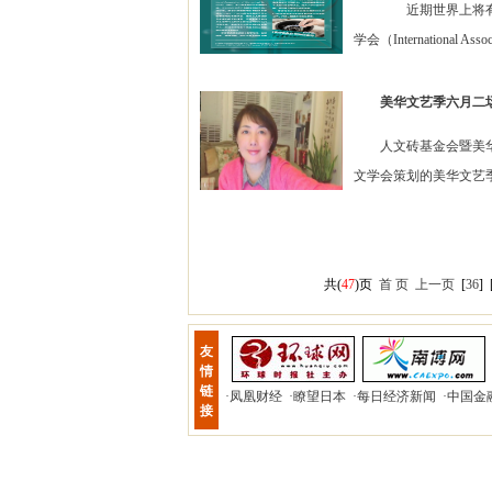
近期世界上将有 15
学会（International As
美华文艺季六月二
人文砖基金会暨美华人文
文学会策划的美华文艺季
共(
47
)页
首 页
上一页
[
36
]
友
情
链
·
凤凰财经
·
瞭望日本
·
每日经济新闻
·
中国金
接