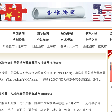
闻
中国新闻
国际新闻
经贸纵横
领军人物
查
法制经纬
公益慈善
艺术天地
文学之窗
华盛顿市
↔
北京市
旧金山市
↔
上海市
费城
↔
天津市
西雅图市
↔
重庆市
女联合会向圣盖博市警察局再次捐款及抗疫物资
美国华人妇女联合会理事长张娴（Grace Cheung）率队向圣盖博市警察局
ata pochon YMCA camp ）捐赠＄2000和四大箱夏令营专用口罩、洗手...
发展，实地考察美国新兴城市Murrieta
·
·
新开放，南加州的一批美中企业家精英纷纷走出办公室，一起考察项目，
·
秦杰，苗总，唐丽莎，孙文铁，马克斯，林达坚，许坚，何会均等左起：