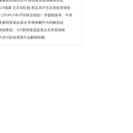
蓬佩奥星期四访华 推动落实美朝峰会协议
AIT揭幕 北京划红线 美议员吁北京勿改变现状
《2018•CF40-PIIE联合报告》华盛顿发布，中美
美参院将发起表决 料将推翻中兴和解协议
美国务院：AIT新馆落成是美台关系里程碑
中兴付款前美国不会解除制裁