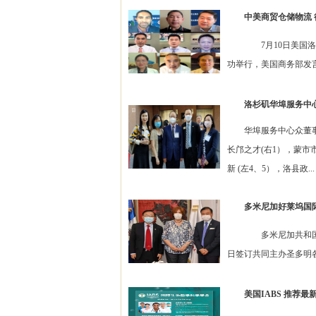
中美商贸仓储物流
7月10日美国洛杉矶
功举行，美国商务部发言人
洛杉矶华埠服务中
华埠服务中心众董事，前
长邝之才(右1），蒙市
新 (左4、5），洛县政...
多米尼加好莱坞国际
多米尼加共和国文化
日签订共同主办圣多明各
美国IABS 推荐最