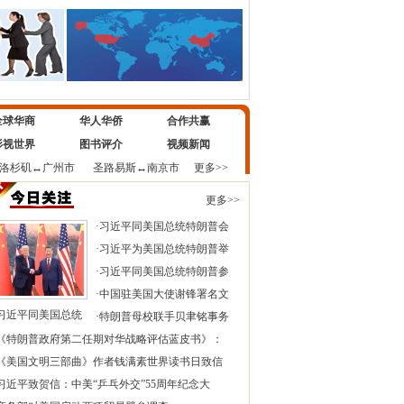
全球华商
华人华侨
合作共赢
影视世界
图书评介
视频新闻
洛杉矶
↔
广州市
圣路易斯
↔
南京市
更多>>
更多>>
·
习近平同美国总统特朗普会
·
习近平为美国总统特朗普举
·
习近平同美国总统特朗普参
·
中国驻美国大使谢锋署名文
习近平同美国总统
·
特朗普母校联手贝聿铭事务
《特朗普政府第二任期对华战略评估蓝皮书》：
《美国文明三部曲》作者钱满素世界读书日致信
习近平致贺信：中美“乒乓外交”55周年纪念大