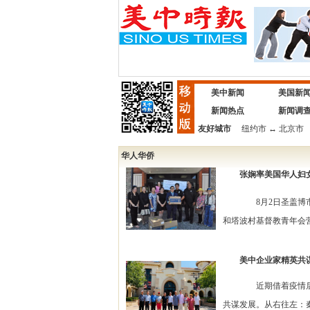
美中新闻
美国新
新闻热点
新闻调
友好城市
纽约市
↔
北京市
华人华侨
张娴率美国华人妇
8月2日圣盖博市报道，
和塔波村基督教青年会营地（T
美中企业家精英共谋
近期借着疫情后的重
共谋发展。从右往左：