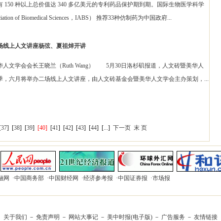
0 种以上总价值达 340 多亿美元的专利药品保护期到期。国际生物医学科学
sociation of Biomedical Sciences，IABS） 推荐33种仿制药为中国政府...
场线上人文讲座杨弦、夏祖焯开讲
学会会长王晓兰（Ruth Wang） 5月30日洛杉矶报道，人文砖暨美华人
，六月将举办二场线上人文讲座，由人文砖基金会暨美华人文学会主办策划，...
[
37
]
[
38
]
[
39
]
[40]
[
41
]
[
42
]
[
43
]
[
44
]
[
...
]
下一页
末 页
融网
·
中国商务部
·
中国财经网
·
经济参考报
·
中国证券报
·
市场报
关于我们
－
免责声明
－
网站大事记
－
美中时报(电子版)
－
广告服务
－
友情链接