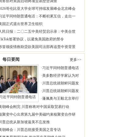
商务部对美国启动两项贸易壁垒调查
2026哥伦比亚大学全球可持续发展峰会北京峰会
习近平同特朗普通电话：不断积累互信，走出一
美国正式退出世界卫生组织
人民日报：二〇二五中美经贸启示录：中美合世
TikTok签署协议，以避免美国政府的禁令
涉冒领疫情救助贷款美国司法部再追责中资背景
每日要闻
更多>>
·
习近平同特朗普通电话
·
美多数经济学家认为对
·
川普总统就朝鲜问题发
·
川普总统就朝鲜问题发
习近平同特朗普通电话
·
蓬佩奥与王毅北京举行
美朝峰会刚完 川普称将对中国采取贸易行动
核聚变中心出席第九届中美磁约束核聚变合作研
川普总统从新加坡返美不忘发推
美朝峰会：川普总统接受美国之音专访