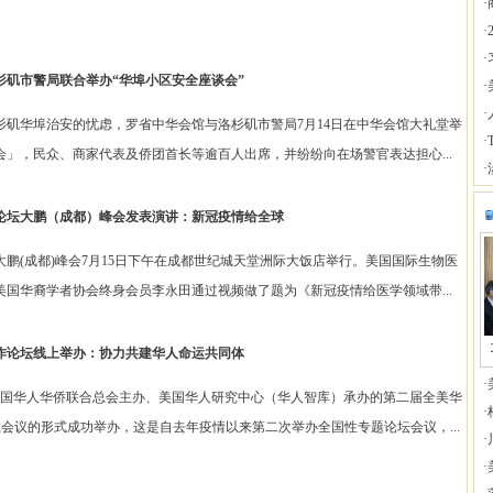
·
·
·
杉矶市警局联合举办“华埠小区安全座谈会”
·
·
埠治安的忧虑，罗省中华会馆与洛杉矶市警局7月14日在中华会馆大礼堂举
·
」，民众、商家代表及侨团首长等逾百人出席，并纷纷向在场警官表达担心...
·
论坛大鹏（成都）峰会发表演讲：新冠疫情给全球
都)峰会7月15日下午在成都世纪城天堂洲际大饭店举行。美国国际生物医
国华裔学者协会终身会员李永田通过视频做了题为《新冠疫情给医学领域带...
作论坛线上举办：协力共建华人命运共同体
·
华人华侨联合总会主办、美国华人研究中心（华人智库）承办的第二届全美华
·
线上会议的形式成功举办，这是自去年疫情以来第二次举办全国性专题论坛会议，...
·
·