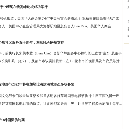
·
 行业精英在线高峰论坛成功举行
·
·
报道，美国华人商会主办的“中美商贸仓储物流-行业精英在线高峰论坛” 成
·
、美国中小企业管理局大洛杉矶地区总负责人Ben Raju、美国华人商会...
·
·
心庆社区服务五十周年，筹款晚会盼获支持
执行长朱关本爱（Irene Chu）合影华埠服务中心执行长伍竞群(左2）及董事
市长饶影凡 （右2），及蒙市市议员陈赞新（左1）蒙市市长饶影凡及市议员陈赞
电影节2022年将在加勒比海滨海城市圣多明各隆
部卡门埃雷迪亚部长和圣多明各好莱坞国际电影节执行主席王鹏飞博士近
好莱坞国际电影节的协议。让多米尼加走向世界，让世界了解多米尼加！每年...
新33种国际仿制药