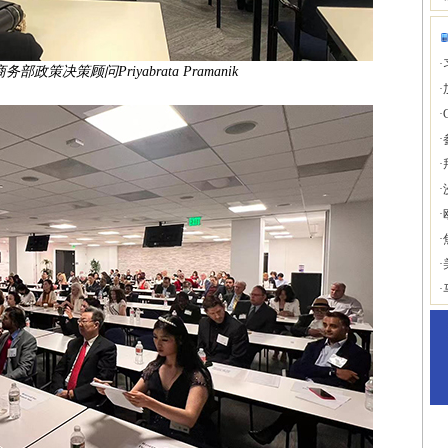
·
政策决策顾问Priyabrata Pramanik
·
·
·
·
·
·
·
·
·