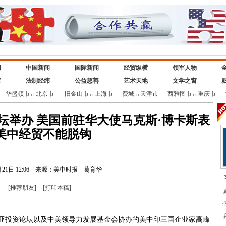
闻
中国新闻
国际新闻
经贸纵横
领军人物
查
法制经纬
公益慈善
艺术天地
文学之窗
华盛顿市
↔
北京市
旧金山市
↔
上海市
费城
↔
天津市
西雅图市
↔
重庆市
坛举办 美国前驻华大使马克斯·博卡斯表
美中经贸不能脱钩
21日 12:06
来源：美中时报
葛育华
[
推荐朋友
]
[
打印本稿
]
·
·
·
亚投资论坛以及中美领导力发展基金会协办的美中印三国企业家高峰