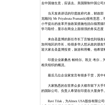
去中国做生意，应该去。美国限制中国公司
当天发表讲话的印度政府代表，财政部，商
克顾问( Mr Priyabrata Praman
小平提出的改革开放政策措施包括白猫黑猫
学习取经，显示在商业上面很强的务实态度
来自圣盖博的新任市长丁言愉也到场发表
加州地区的市长，给很多华人想从政的朋友
迎大家去圣盖博投资，旅游和用餐。他希望
印度企业家桑杰·帕特尔。凯文·考尔，为USAB
相关组织的概况。
最后几位企业家发言有很多干货，其中有
大家熟悉的在世界众多大都市留下大手笔设计
的国际公司。负责人希望在印度在大显身手
Ravi Tilak，为Almex USA股份有