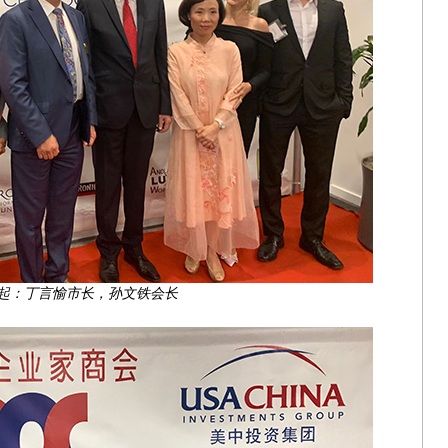
起：丁言愉市长，孙文铁会长