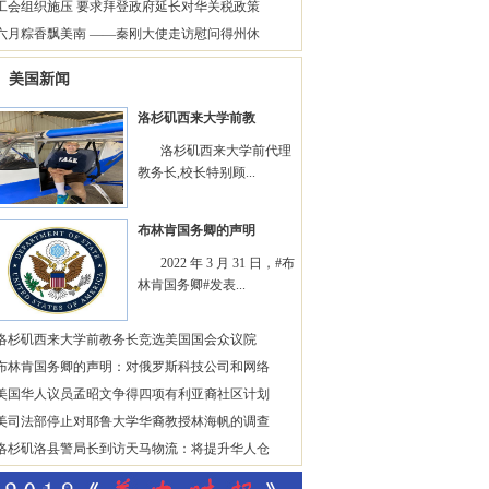
工会组织施压 要求拜登政府延长对华关税政策
六月粽香飘美南 ——秦刚大使走访慰问得州休
美国新闻
洛杉矶西来大学前教
洛杉矶西来大学前代理
教务长,校长特别顾...
布林肯国务卿的声明
2022 年 3 月 31 日，#布
林肯国务卿#发表...
洛杉矶西来大学前教务长竞选美国国会众议院
布林肯国务卿的声明：对俄罗斯科技公司和网络
美国华人议员孟昭文争得四项有利亚裔社区计划
美司法部停止对耶鲁大学华裔教授林海帆的调查
洛杉矶洛县警局长到访天马物流：将提升华人仓