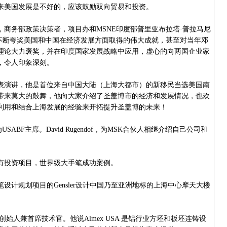
来美国发展是不好的，应该鼓励双向贸易和投资。
务部政策决策者，项目办和MSNE印度部普里亚布拉塔·普拉马尼
ik)很有意思，不断夸奖美国和中国在经济发展方面取得的伟大成就，甚至对当年邓
理论大力褒奖，并在印度国家发展战略中应用，虚心的向两国企业家
，令人印象深刻。
演讲，他是首位来自中国大陆（上海大都市）的新移民当选美国南
带来莫大的鼓舞，他向大家介绍了圣盖博市的经济和发展情况，也欢
利用和结合上海发展的经验来开拓提升圣盖博的未来！
F主席。David Rugendof，为MSK合伙人相继介绍自己公司和
投资项目，世界级大手笔成功案例。
规划项目的Gensler设计中国乃至亚洲地标的上海中心摩天大楼
。
限公司创始人兼首席技术官。他说Almex USA 是铝行业方坯和板坯连铸设