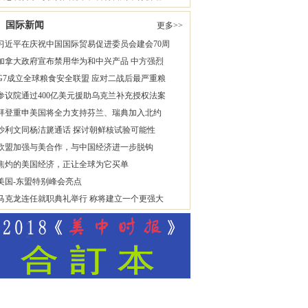
国际新闻
更多>>
习近平在庆祝中国国际贸易促进委员会建会70周
加拿大政府宣布禁用华为和中兴产品 中方强烈
G7成立全球粮食安全联盟 应对二战后最严重粮
参议院通过400亿美元援助乌克兰补充授权法案
拜登重申美国将全力支持芬兰、瑞典加入北约
沙利文同杨洁篪通话 探讨朝鲜核试验可能性
欧盟加强与美合作，与中国经济进一步脱钩
焦灼的美国经济，正让全球为它买单
美国-东盟特别峰会亮点
马克龙连任就职典礼举行 称将建立一个更强大