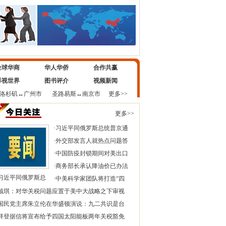
全球华商
华人华侨
合作共赢
影视世界
图书评介
视频新闻
洛杉矶
↔
广州市
圣路易斯
↔
南京市
更多>>
更多>>
·
习近平同俄罗斯总统普京通
·
外交部发言人就热点问题答
·
中国防疫封锁期间对美出口
·
商务部长承认降油价已办法
习近平同俄罗斯总
·
中美科学家团队将打造“四
戴琪：对华关税问题应置于美中大战略之下审视
国民党主席朱立伦在华盛顿演说：九二共识是台
拜登据信将宣布给予四国太阳能板两年关税豁免