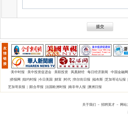
提交
友
情
链
接
·
美中时报
·
美中投资促进会
·
美联投资
·
凤凰财经
·
每日经济新闻
·
中国金融网
|
侨报网
|
纽约时报
|
今日美国
|
财富
|
时代
|
华尔街日报
|
福布斯
|
芝加哥论坛报
|
芝加哥辰报
| |
联合早报
|
法国欧洲时报
|
南非华人报
|
澳洲日报
关于我们
－
招聘英才
－
网站