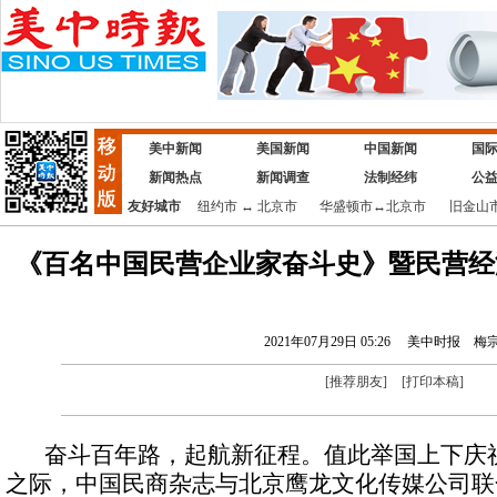
美中新闻
美国新闻
中国新闻
国
新闻热点
新闻调查
法制经纬
公
友好城市
纽约市
↔
北京市
华盛顿市
↔
北京市
旧金山
《百名中国民营企业家奋斗史》暨民营经
2021年07月29日 05:26
美中时报
梅
[
推荐朋友
]
[
打印本稿
]
奋斗百年路，起航新征程。值此举国上下庆祝
之际，中国民商杂志与北京鹰龙文化传媒公司联