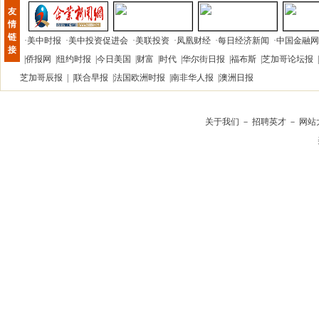
友
情
链
·
美中时报
·
美中投资促进会
·
美联投资
·
凤凰财经
·
每日经济新闻
·
中国金融网
接
|
侨报网
|
纽约时报
|
今日美国
|
财富
|
时代
|
华尔街日报
|
福布斯
|
芝加哥论坛报
|
芝加哥辰报
| |
联合早报
|
法国欧洲时报
|
南非华人报
|
澳洲日报
关于我们
－
招聘英才
－
网站