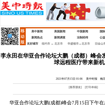
美中新闻
美国新闻
中国新闻
国
新闻热点
新闻调查
法制经纬
公
友好城市
纽约市
↔
北京市
华盛顿市
↔
北京市
旧金山
李永田在华亚合作论坛大鹏（成都）峰会
球远程医疗带来新机
2021年07月15日 01:06
美中时报
梅
[
推荐朋友
]
[
打印本稿
]
华亚合作论坛大鹏(成都)峰会7月15日下午