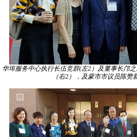
华埠服务中心执行长伍竞群(左2）及董事长邝之
（右2），及蒙市市议员陈赞