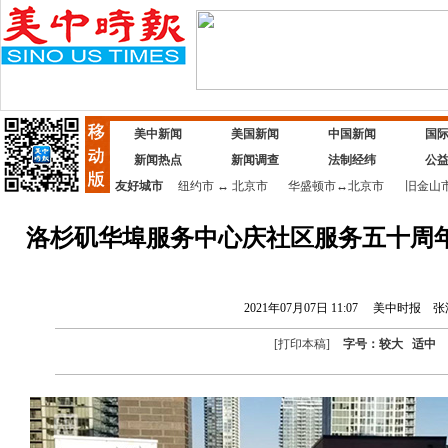
美中新闻
美国新闻
中国新闻
国
新闻热点
新闻调查
法制经纬
公
友好城市
纽约市
↔
北京市
华盛顿市
↔
北京市
旧金山
洛杉矶华埠服务中心庆社区服务五十周
2021年07月07日 11:07
美中时报
张
[
打印本稿
]
字号：
较大
适中