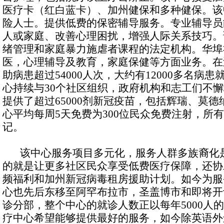
医疗卡（红白蓝卡）、加州健保和多种健保。该
险人士。提供低费的保密辅导服务。专业辅导员
人或家庭、改善心理困扰，增强人际关系技巧。
绪管理和家庭暴力施虐者课程的法定机构。华埠
医，心理辅导及教育，家庭保健等方面业务。在
助病患超过54000人次，大约有12000多名病
心持续与30个社区组织，政府机构和志工们不
提供了超过65000剂新冠疫苗，包括辉瑞、莫
心平均每周5天免费为300位民众免费注射，所
记。
该中心服务项目多元化，服务人群多族裔化是
的就是让更多社区民众享受低费医疗保障，还协
频福利和加州新冠病毒租房援助计划。如今为服
心也先后东移至阿罕布拉市，圣盖博市和即将开
诊分部，整个中心的就诊人数正以每年5000人
疗中心希望能够提供最好的服务，如今除英语外