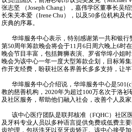
议员伍国庆，前洛杉矶市议员吴麦克（Michael
张志坚 （Joseph Chang），嘉伟学区董事长吴绍
长朱关本爱（Irene Chu），以及50多位机构
庆典的序幕。
华埠服务中心表示，特别感谢第一共和银行赞
第50周年筹款晚会将会于11月6日周六晚上6
晚会节目丰富，包括舞狮表演、罗省华埠小姐时
晚会为该中心一年一度大型筹款企划，目标筹集
作开支经费，盼获社区各界善长多多支持，让半
华埠服务中心介绍说，华埠服务中心是501(c
教的慈善机构，2020年为超过100万名次于洛
及社区服务，帮助他们融入社会，改善个人及家
该中心医疗团队是联邦核准（FQHC）社区
及牙科专业人员以多种语言提供免费或低费主要
齿护理，包括洗牙以至牙齿矫正。该中心接受加