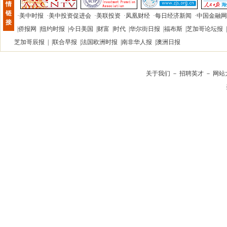
情
链
·
美中时报
·
美中投资促进会
·
美联投资
·
凤凰财经
·
每日经济新闻
·
中国金融网
接
|
侨报网
|
纽约时报
|
今日美国
|
财富
|
时代
|
华尔街日报
|
福布斯
|
芝加哥论坛报
|
芝加哥辰报
| |
联合早报
|
法国欧洲时报
|
南非华人报
|
澳洲日报
关于我们
－
招聘英才
－
网站