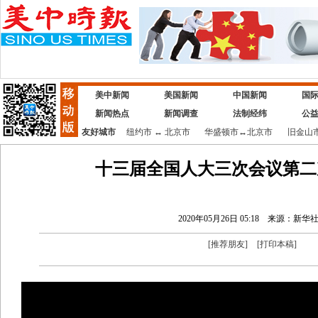
美中新闻
美国新闻
中国新闻
国
新闻热点
新闻调查
法制经纬
公
友好城市
纽约市
↔
北京市
华盛顿市
↔
北京市
旧金山
十三届全国人大三次会议第二
2020年05月26日 05:18
来源：新华
[
推荐朋友
]
[
打印本稿
]