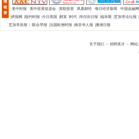
情
链
·
美中时报
·
美中投资促进会
·
美联投资
·
凤凰财经
·
每日经济新闻
·
中国金融网
接
|
侨报网
|
纽约时报
|
今日美国
|
财富
|
时代
|
华尔街日报
|
福布斯
|
芝加哥论坛报
|
芝加哥辰报
| |
联合早报
|
法国欧洲时报
|
南非华人报
|
澳洲日报
关于我们
－
招聘英才
－
网站