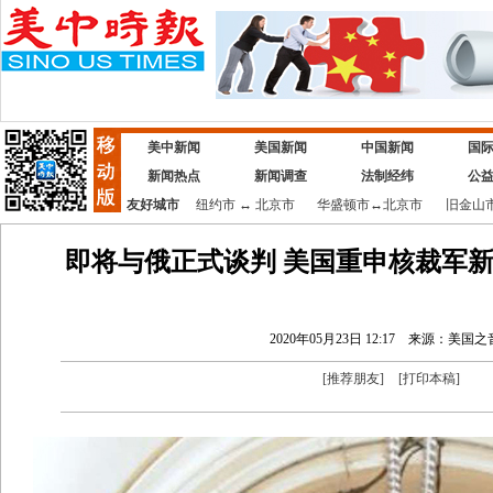
美中新闻
美国新闻
中国新闻
国
新闻热点
新闻调查
法制经纬
公
友好城市
纽约市
↔
北京市
华盛顿市
↔
北京市
旧金山
即将与俄正式谈判 美国重申核裁军
2020年05月23日 12:17
来源：美国之
[
推荐朋友
]
[
打印本稿
]