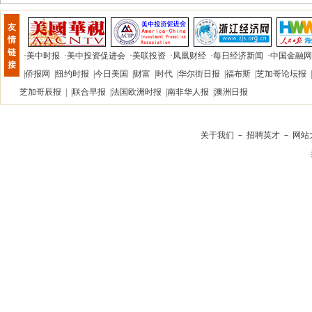
友
情
链
·
美中时报
·
美中投资促进会
·
美联投资
·
凤凰财经
·
每日经济新闻
·
中国金融网
接
|
侨报网
|
纽约时报
|
今日美国
|
财富
|
时代
|
华尔街日报
|
福布斯
|
芝加哥论坛报
|
芝加哥辰报
| |
联合早报
|
法国欧洲时报
|
南非华人报
|
澳洲日报
关于我们
－
招聘英才
－
网站