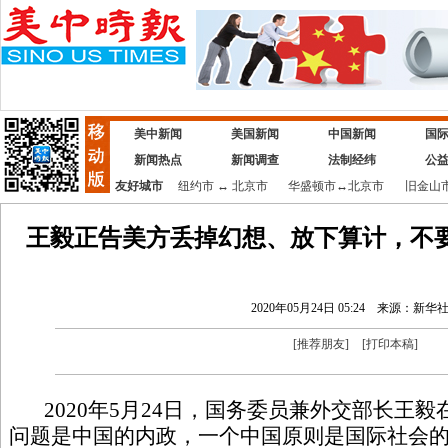
美中新闻
美国新闻
中国新闻
国
新闻热点
新闻调查
法制经纬
公
友好城市
纽约市
↔
北京市
华盛顿市
↔
北京市
旧金山
王毅正告美方丢掉幻想、放下算计，不
2020年05月24日 05:24
来源：新华
[
推荐朋友
]
[
打印本稿
]
2020年5月24日，国务委员兼外交部长王
问题是中国的内政，一个中国原则是国际社会