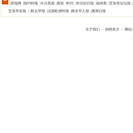
|
侨报网
|
纽约时报
|
今日美国
|
财富
|
时代
|
华尔街日报
|
福布斯
|
芝加哥论坛报
|
芝加哥辰报
| |
联合早报
|
法国欧洲时报
|
南非华人报
|
澳洲日报
关于我们
－
招聘英才
－
网站