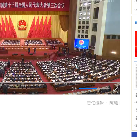
·
·
·
[责任编辑： 陈曦 ]
·
·
·
·