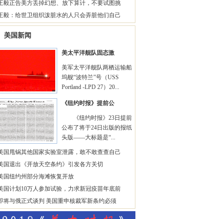
王毅正告美方丢掉幻想、放下算计，不要试图挑
王毅：给世卫组织泼脏水的人只会弄脏他们自己
美国新闻
美太平洋舰队固态激
美军太平洋舰队两栖运输船
坞舰“波特兰”号（USS
Portland -LPD 27）20...
《纽约时报》提前公
《纽约时报》23日提前
公布了将于24日出版的报纸
头版——大标题是“...
美国甩锅其他国家实验室泄露，敢不敢查查自己
美国退出《开放天空条约》引发各方关切
美国纽约州部分海滩恢复开放
美国计划10万人参加试验，力求新冠疫苗年底前
即将与俄正式谈判 美国重申核裁军新条约必须