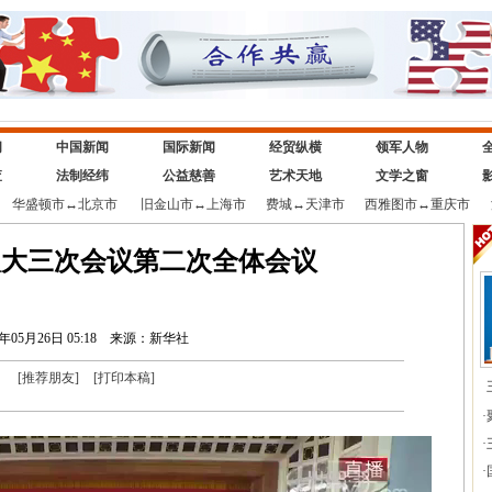
闻
中国新闻
国际新闻
经贸纵横
领军人物
查
法制经纬
公益慈善
艺术天地
文学之窗
华盛顿市
↔
北京市
旧金山市
↔
上海市
费城
↔
天津市
西雅图市
↔
重庆市
人大三次会议第二次全体会议
0年05月26日 05:18
来源：新华社
[
推荐朋友
]
[
打印本稿
]
·
·
·