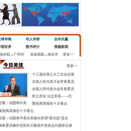
全球华商
华人华侨
合作共赢
影视世界
图书评介
视频新闻
洛杉矶
↔
广州市
圣路易斯
↔
南京市
更多>>
更多>>
·
十三届全国人大三次会议第
·
全国人民代表大会常务委员
·
全国人民代表大会常务委员
·
民之所安 法之所系——代
王毅：试图将中美
·
聚焦两高报告十大看点
聚焦两高报告十大看点
王毅：试图将中美关系推向所谓“新冷战”是在
国务委员兼外交部长王毅就中美热点问题答记者