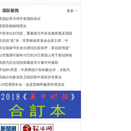
国际新闻
更多>>
美国起草月球开发国际协议
英国首相病情恶化
中美传出好消息，重量级文件若实施将惠及我国
经济战“疫”录：世界粮食奖基金会原主席：中
联合国秘书长发出团结抗疫疾呼：新冠疫情是“
白宫预测可能有10万到24万美国人死于新冠肺炎
美国为抗击冠状病毒提供大量对外援助
罗伯特•库恩：中美两国只有积极合作，才能为
高福分别参加世卫组织和中美疾控专家会
G20贸易部长会：促进货物和服务跨境流动