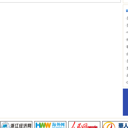
·
·
·
·
·
·
·
·
·
·