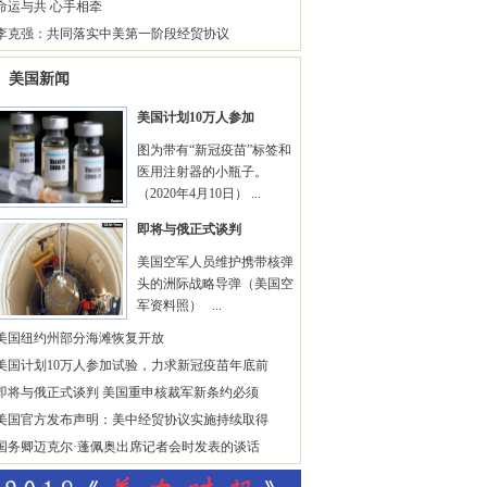
命运与共 心手相牵
李克强：共同落实中美第一阶段经贸协议
美国新闻
美国计划10万人参加
图为带有“新冠疫苗”标签和
医用注射器的小瓶子。
（2020年4月10日） ...
即将与俄正式谈判
美国空军人员维护携带核弹
头的洲际战略导弹（美国空
军资料照） ...
美国纽约州部分海滩恢复开放
美国计划10万人参加试验，力求新冠疫苗年底前
即将与俄正式谈判 美国重申核裁军新条约必须
美国官方发布声明：美中经贸协议实施持续取得
国务卿迈克尔·蓬佩奥出席记者会时发表的谈话