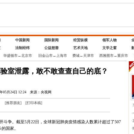
闻
中国新闻
国际新闻
经贸纵横
领军人物
查
法制经纬
公益慈善
艺术天地
文学之窗
华盛顿市
↔
北京市
旧金山市
↔
上海市
费城
↔
天津市
西雅图市
↔
重庆市
实验室泄露，敢不敢查查自己的底？
0年05月24日 12:24
来源：央视网
[
推荐朋友
]
[
打印本稿
]
·
·
争。截至5月22日，全球新冠肺炎疫情感染人数累计超过了507
多的国家。
·