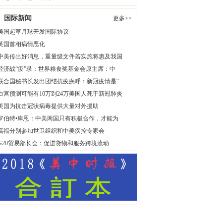
国际新闻
更多>>
美国起草月球开发国际协议
英国首相病情恶化
中美传出好消息，重量级文件若实施将惠及我国
经济战“疫”录：世界粮食奖基金会原主席：中
联合国秘书长发出团结抗疫疾呼：新冠疫情是“
白宫预测可能有10万到24万美国人死于新冠肺炎
美国为抗击冠状病毒提供大量对外援助
罗伯特•库恩：中美两国只有积极合作，才能为
高福分别参加世卫组织和中美疾控专家会
G20贸易部长会：促进货物和服务跨境流动