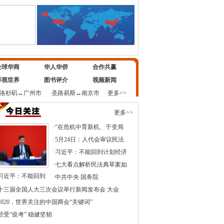
全球华商
华人华侨
合作共赢
影视世界
图书评介
视频新闻
洛杉矶
↔
广州市
圣路易斯
↔
南京市
更多>>
更多>>
·
“在危机中育新机、于变局
·
5月24日：人代会审议民法
·
习近平：不能回到计划经济
·
七大看点解析民法典草案如
习近平：不能回到
·
中共中央 国务院
十三届全国人大三次会议举行新闻发布会 大会
2020，世界关注的中国两会“关键词”
经受“疫考” 稳健坚韧