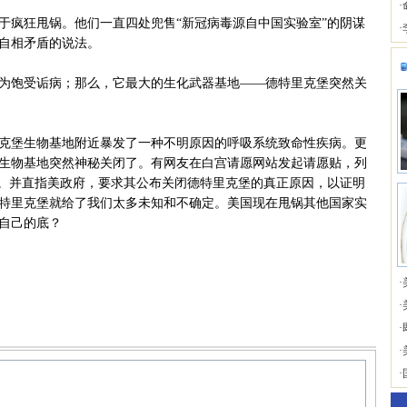
·
疯狂甩锅。他们一直四处兜售“新冠病毒源自中国实验室”的阴谋
·
自相矛盾的说法。
饱受诟病；那么，它最大的生化武器基地——德特里克堡突然关
堡生物基地附近暴发了一种不明原因的呼吸系统致命性疾病。更
生物基地突然神秘关闭了。有网友在白宫请愿网站发起请愿贴，列
件。并直指美政府，要求其公布关闭德特里克堡的真正原因，以证明
特里克堡就给了我们太多未知和不确定。美国现在甩锅其他国家实
自己的底？
·
·
·
·
·