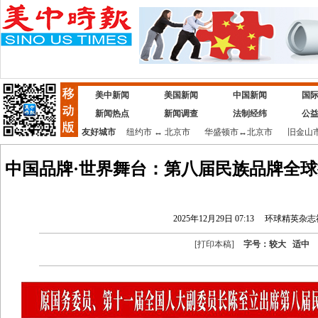
美中新闻
美国新闻
中国新闻
国
新闻热点
新闻调查
法制经纬
公
友好城市
纽约市
↔
北京市
华盛顿市
↔
北京市
旧金山
中国品牌·世界舞台：第八届民族品牌全球
2025年12月29日 07:13
环球精英杂志
[
打印本稿
]
字号：
较大
适中