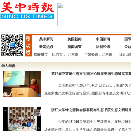
美中新闻
美国新闻
中国新闻
国
新闻热点
新闻调查
法制经纬
公
友好城市
纽约市
↔
北京市
华盛顿市
↔
北京市
旧金山
华人华侨
第17届克莱蒙生态文明国际论坛在美国生态城克莱
美国西部时间2024年5月24日至25日，主题“为了人
克莱蒙生态文明国际论坛暨第6届国际青年生态文明论坛”
浙江大学绿之源协会做客柯布生态书院生态文明讲
今年的6月5日是第53个世界环境日。在环境日到来
场正式开讲。浙江大学学生绿之源协会应邀进行了题为“浙