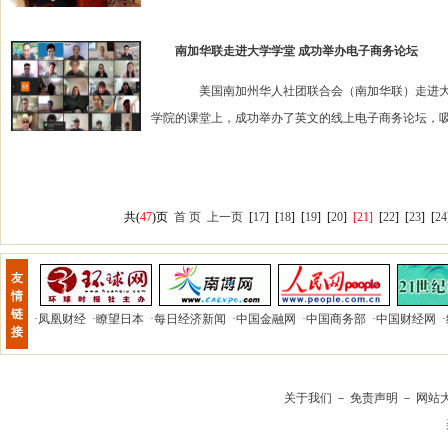
南加华联走进大学学堂 成功举办电子商务论坛
美国南加州华人社团联合会（南加华联）走进大学学
学院的课堂上，成功举办了英文的线上电子商务论坛，吸
共(
47
)页
首 页
上一页
[
17
]
[
18
]
[
19
]
[
20
]
[21]
[
22
]
[
23
]
[
24
友
情
链
·
凤凰财经
·
瞭望日本
·
每日经济新闻
·
中国金融网
·
中国商务部
·
中国财经网
·
接
关于我们
－
免责声明
－
网站