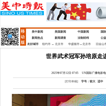
美中新闻
美国新闻
中国新闻
国
新闻热点
新闻调查
法制经纬
公
友好城市
纽约市
↔
北京市
华盛顿市
↔
北京市
旧金山
世界武术冠军孙培原走
2025年07月12日 07:05
UN国际广播电影
[
打印本稿
]
字号：
较大
适中