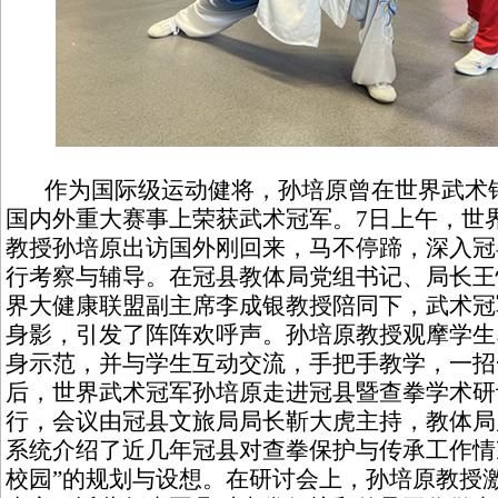
作为国际级运动健将，孙培原曾在世界武术锦
国内外重大赛事上荣获武术冠军。7日上午，世
教授孙培原出访国外刚回来，马不停蹄，深入冠
行考察与辅导。在冠县教体局党组书记、局长王
界大健康联盟副主席李成银教授陪同下，武术冠
身影，引发了阵阵欢呼声。孙培原教授观摩学生
身示范，并与学生互动交流，手把手教学，一招
后，世界武术冠军孙培原走进冠县暨查拳学术研
行，会议由冠县文旅局局长靳大虎主持，教体局
系统介绍了近几年冠县对查拳保护与传承工作情
校园”的规划与设想。在研讨会上，孙培原教授