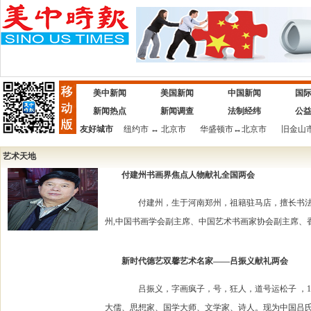
美中新闻
美国新闻
中国新闻
国
新闻热点
新闻调查
法制经纬
公
友好城市
纽约市
↔
北京市
华盛顿市
↔
北京市
旧金山
艺术天地
付建州书画界焦点人物献礼全国两会
付建州，生于河南郑州，祖籍驻马店，擅长书法，
州,中国书画学会副主席、中国艺术书画家协会副主席、香港
新时代德艺双馨艺术名家——吕振义献礼两会
吕振义，字画疯子，号，狂人，道号运松子 ，196
大儒、思想家、国学大师、文学家、诗人。现为中国吕氏书