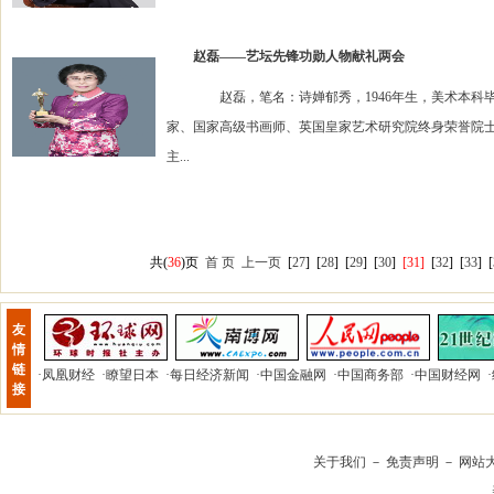
赵磊——艺坛先锋功勋人物献礼两会
赵磊，笔名：诗婵郁秀，1946年生，美术本科毕
家、国家高级书画师、英国皇家艺术研究院终身荣誉院
主...
共(
36
)页
首 页
上一页
[
27
]
[
28
]
[
29
]
[
30
]
[31]
[
32
]
[
33
]
[
友
情
链
·
凤凰财经
·
瞭望日本
·
每日经济新闻
·
中国金融网
·
中国商务部
·
中国财经网
·
接
关于我们
－
免责声明
－
网站