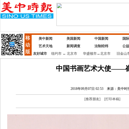
美中新闻
美国新闻
中国新闻
国
艺术天地
新闻调查
法制经纬
公
友好城市
纽约市
↔
北京市
华盛顿市
↔
北京市
旧金山
中国书画艺术大使——
2018年09月07日 02:53
来源：美中时
[
推荐朋友
]
[
打印本稿
]