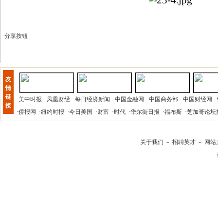
分享按钮
友
情
链
·
美中时报
·
凤凰财经
·
每日经济新闻
·
中国金融网
·
中国商务部
·
中国财经网
·
接
·
侨报网
·
纽约时报
·
今日美国
·
财富
·
时代
·
华尔街日报
·
福布斯
·
芝加哥论坛
关于我们
－
招聘英才
－
网站