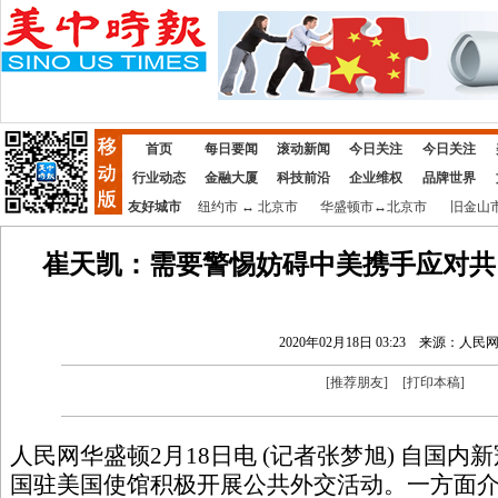
首页
每日要闻
滚动新闻
今日关注
今日关注
行业动态
金融大厦
科技前沿
企业维权
品牌世界
友好城市
纽约市
↔
北京市
华盛顿市
↔
北京市
旧金山
崔天凯：需要警惕妨碍中美携手应对共
2020年02月18日 03:23
来源：人民
[
推荐朋友
]
[
打印本稿
]
人民网华盛顿2月18日电 (记者张梦旭) 自国
国驻美国使馆积极开展公共外交活动。一方面