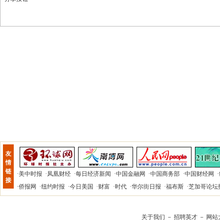
友
情
链
·
美中时报
·
凤凰财经
·
每日经济新闻
·
中国金融网
·
中国商务部
·
中国财经网
·
接
·
侨报网
·
纽约时报
·
今日美国
·
财富
·
时代
·
华尔街日报
·
福布斯
·
芝加哥论坛
关于我们
－
招聘英才
－
网站