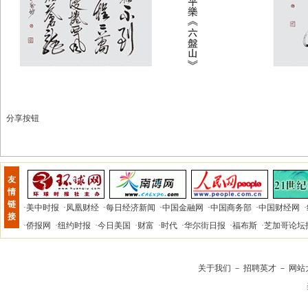
分享按钮
友
情
链
·
美中时报
·
凤凰财经
·
每日经济新闻
·
中国金融网
·
中国商务部
·
中国财经网
·
接
·
侨报网
·
纽约时报
·
今日美国
·
财富
·
时代
·
华尔街日报
·
福布斯
·
芝加哥论坛
关于我们
－
招聘英才
－
网站