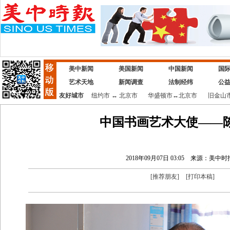
美中新闻
美国新闻
中国新闻
国
艺术天地
新闻调查
法制经纬
公
友好城市
纽约市
↔
北京市
华盛顿市
↔
北京市
旧金山
中国书画艺术大使——
2018年09月07日 03:05
来源：美中时
[
推荐朋友
]
[
打印本稿
]