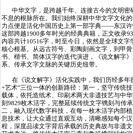
中华文字，是跨越千年、连接古今的文明密码
不息的根脉所在。我们始终深耕中华文字文化的
力点便是活化中国历史上第一部字典——东汉许
这部跨越1900多年时光的经典典籍，正文收录9
内容共计10516字，时至今日，依然是全球文
核心根基。从远古符号、彩陶刻画文字，到甲骨
书、楷书、简体汉字的迭代演进，《说文解字》
系、传承文字文脉的关键历史纽带。
在《说文解字》活化实践中，我们历经多年探
+艺术”三位一体的创新路径：第一，坚守传统
载体，依托造纸术、印刷术两大非遗技艺与中华
刻9829枚木活字，完整延续传统文字镌刻与传
二，融入现代数字科技，在每一枚木活字内部植
息技术，让大众通过直观互动，清晰感知每个汉
程，深度品读文字背后承载的历史典故与非遗文