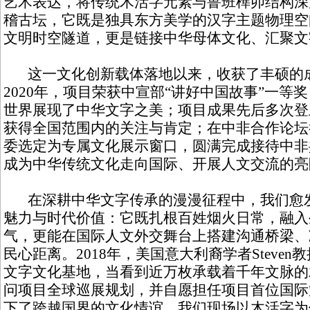
艺术表达，将传统木活字元素与鲁班榫卯结构深
稽古坛，它既是独具东方美学的汉字主题物理空
文明时空隧道，更是链接中华母体文化、汇聚文
这一文化创新载体落地以来，收获了丰硕的
2020年，项目荣获中宣部“讲好中国故事”一等
世界展现了中华文字之美；项目成果先后多次登
获得全国范围内的关注与肯定；在中非合作论坛
委选定为专属文化展示窗口，圆满完成接待中非
成为中华传统文化走向国际、开展人文交流的亮
在深耕中华文字传承的漫漫征程中，我们愈发
魅力与时代价值：它既扎根百姓烟火日常，融入
气，更能在国际人文外交舞台上搭建沟通桥梁、
民心距离。2018年，美国意大利裔学者Steve
文字文化基地，当看到近万枚承载着千年文脉的
问项目全球巡展规划，并自愿担任项目首位国际
下了跨越国界的文化情谊。我们现场以木活字为