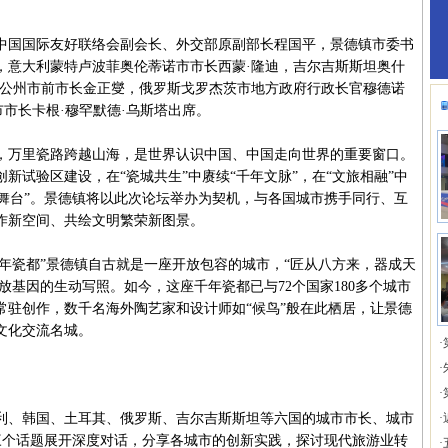
国国际友好联络会副会长、外交部原副部长程国平，景德镇市委书
，意大利蒙特卢波菲奥伦蒂诺市市长西蒙·隆迪，吉尔吉斯斯坦奥什
国公州市前市长金正燮，俄罗斯戈罗杰茨市地方政府行政长官穆德诺
市市长卡根·穆罕默德·乌斯塔出席。
万里瓷路跨越山海，是世界认识中国、中国走向世界的重要窗口。
新试验区建设，在“瓷城共生”中赓续“千年文脉”，在“文旅相融”中
共赢舞台”。景德镇将以此次论坛举办为契机，与各国城市携手同行、互
作新空间、共绘文明繁荣新图景。
年瓷都”景德镇自古就是一座开放包容的城市，“匠从八方来，器成天
放基因的生动写照。如今，这座千年瓷都已与72个国家180多个城市
常驻创作，数千名海外陶艺家和设计师如“候鸟”般在此栖居，让景德
文化交流名城。
·
·
·
、韩国、土耳其、俄罗斯、吉尔吉斯斯坦等六国的城市市长、城市
·
传”三个话题展开深度对话，分享各城市的创新实践，探讨现代旅游业转
·