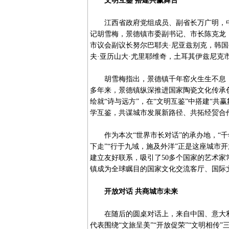
文明互鉴 搭建共赢舞台
江西省政府党组成员、副省长万广明，中
记胡雪梅，景德镇市委副书记、市长陈克龙
市议会副议长努尔巴耶夫·尼亚兹别克，韩
夫·亚历山大·尤里耶维奇，土耳其伊兹尼克
胡雪梅指出，景德镇千年窑火生生不息，
多年来，景德镇纵深推进国家陶瓷文化传承创
绘就“诗与远方”，在“文明互鉴”中搭建“
学互鉴，共谋城市发展新路径、共拓经贸合
作为本次“世界市长对话”的承办地，“千
下走”“行于九域，施及外洋”正是这座城市开
建立友好联系，吸引了50多个国家的艺术家
镇成为全球瞩目的国家文化交流客厅、国际
开放对话 共商城市未来
在随后的圆桌对话上，来自中国、意大利
代表围绕“文旅呈美”“开放促荣”“文明相