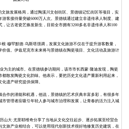
文旅发展格局，通过陶溪川文创街区、景德镇记忆街区等项目，实
年游客接待量突破6000万人次。景德镇通过建立非遗传承人制度、建
，让古老瓷艺焕发新生，目前全市拥有3200多名非遗传承人和100
根·穆罕默德·乌斯塔强调，发展文化旅游不仅在于提升游客数量，
学价值。伊兹尼克市未来将与景德镇在陶瓷项目、文化活动及旅游计
为主的城市。在景德镇参访期间，该市市长西蒙·隆迪发现，陶瓷
市都散发陶瓷文化韵味。他表示，要把历史文化遗产重新利用起来，
文化遗产研究提供保障。
合作的潜能和机遇，他说，景德镇的艺术庆典丰富多彩，有很多年
城市管理者应吸引年轻人参与城市治理和发展，让青春的活力注入城
山大·尤里耶维奇分享了当地从文化交往起步、逐步拓展至经贸合
与文旅产业相结合，可以使用现代创新技术很好地修复历史建筑，在