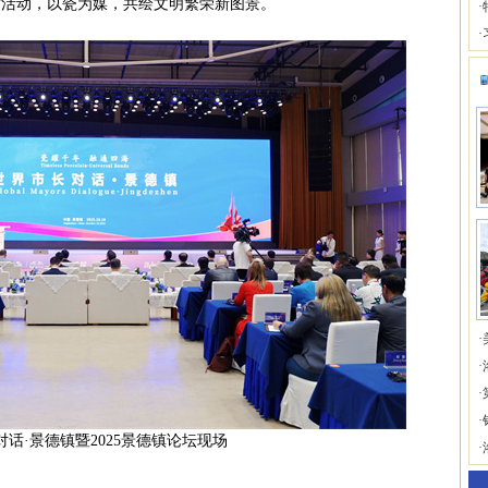
席活动，以瓷为媒，共绘文明繁荣新图景。
·
·
·
·
·
·
话·景德镇暨2025景德镇论坛现场
·