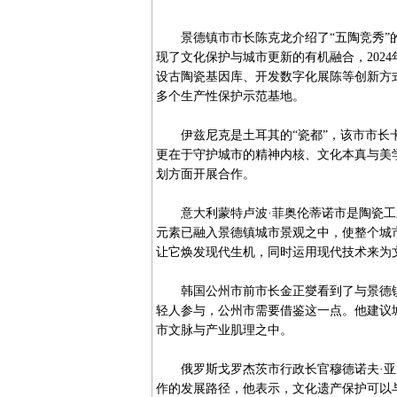
景德镇市市长陈克龙介绍了“五陶竞秀”的
现了文化保护与城市更新的有机融合，2024
设古陶瓷基因库、开发数字化展陈等创新方式
多个生产性保护示范基地。
伊兹尼克是土耳其的“瓷都”，该市市长卡
更在于守护城市的精神内核、文化本真与美
划方面开展合作。
意大利蒙特卢波·菲奥伦蒂诺市是陶瓷工业
元素已融入景德镇城市景观之中，使整个城
让它焕发现代生机，同时运用现代技术来为
韩国公州市前市长金正燮看到了与景德镇
轻人参与，公州市需要借鉴这一点。他建议
市文脉与产业肌理之中。
俄罗斯戈罗杰茨市行政长官穆德诺夫·亚历
作的发展路径，他表示，文化遗产保护可以