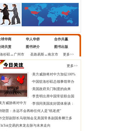
全球华商
华人华侨
合作共赢
微诗共赏
图书评介
图书出版
洛杉矶
↔
广州市
圣路易斯
↔
南京市
更多>>
更多>>
·
美方威胁将对中方加征100%
·
中国驻洛杉矶总领事馆举办
·
美国政府关门制度的由来
·
李贵明出席中国常驻联合国
美方威胁将对中方
·
李强同美国友好团体座谈：
特朗普：永远不会再称任何人是“纸老虎”
外交部副部长马朝旭会见美国常务副国务卿兰多
TikTok交易的来龙去脉与未来走向