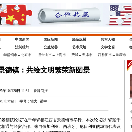
闻
中国新闻
国际新闻
经贸纵横
领军人物
查
法制经纬
公益慈善
艺术天地
文学之窗
华盛顿市
↔
北京市
旧金山市
↔
上海市
费城
↔
天津市
西雅图市
↔
重庆市
·景德镇：共绘文明繁荣新图景
25年10月20日 11:34
香港商报
[
打印本稿
]
字号：
较大
适中
·
·
25景德镇论坛”在千年瓷都江西省景德镇市举行。本次论坛以“瓷耀千
文化相通与经贸合作。来自保加利亚、西班牙、尼日利亚的城市代表及
·