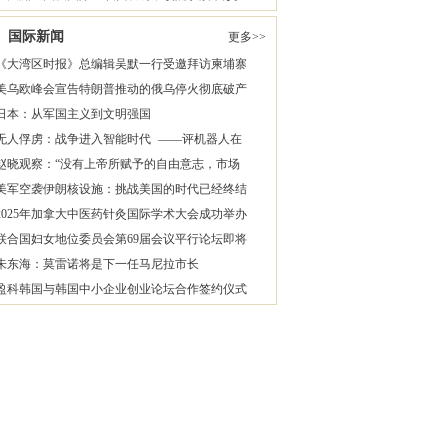
国际新闻
更多>>
《大湾区时报》总编辑吴默一行受邀拜访柬埔寨
美乌欧峰会宣告特朗普推动的俄乌停火彻底破产
日本：从军国主义到文明强国
无人俘虏：战争进入智能时代 ——评机器人在
赵晓观察：“没有上帝所赋予的自由意志，市场
美军空袭伊朗核设施：挑战美国的时代已经终结
2025年加拿大中医药针灸国际学术大会成功举办
联合国妇女地位委员会第69届会议平行论坛即将
朱东海：莫雷诺将是下一任马尼拉市长
盈科韩国与韩国中小企业创业论坛合作签约仪式