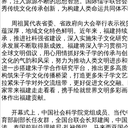
界，注入源源不断的思想智慧。国际儒学联合会
秀传统文化传承创新，为构建人类命运共同体不
周祖翼代表省委、省政府向大会举行表示祝贺
蕴深厚，地域文化特色鲜明。近年来，福建持续
承，推进社科强省建设，深入实施朱子文化研究
承发展不断取得新成效。福建将深入学习贯彻习
全球文明倡议，用心用情抓好朱子学的传承与创
文化的气韵和风采，努力为推动人类文明进步和
进一步搭建朱子学合作研究平台，推出更多高质
构筑朱子学文化传播桥梁，打造更多朱子学文艺
拉紧朱子学对外交流纽带，更好促进文化交融、
家常来福建走走看看，携手绘就世界文明多彩画
体作出福建贡献。
开幕式上，中国社会科学院党组成员、当代中
育部副部长任友群，全国台联会长郑建闽，中国
涛，泰国前副总理披尼·扎禄颂巴，马来西亚国