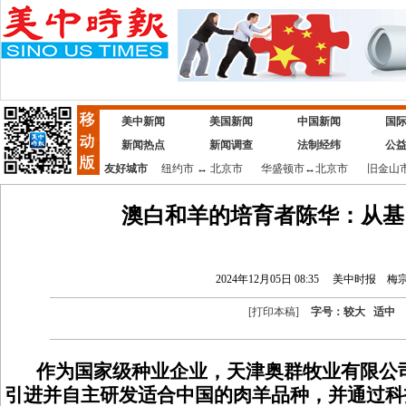
美中新闻
美国新闻
中国新闻
国
新闻热点
新闻调查
法制经纬
公
友好城市
纽约市
↔
北京市
华盛顿市
↔
北京市
旧金山
澳白和羊的培育者陈华：从基
2024年12月05日 08:35
美中时报
梅
[
打印本稿
]
字号：
较大
适中
作为国家级种业企业，天津奥群牧业有限公司
引进并自主研发适合中国的肉羊品种，并通过科